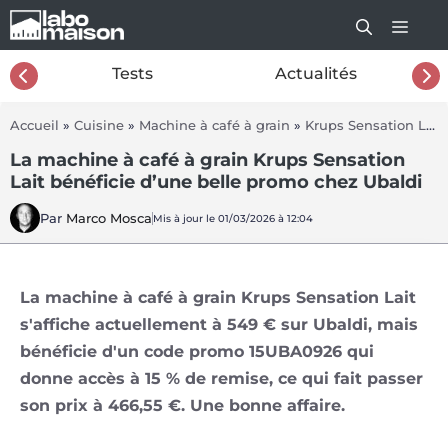
Aller
au
contenu
26
Tests
Actualités
Accueil
»
Cuisine
»
Machine à café à grain
»
Krups Sensation Lait
La machine à café à grain Krups Sensation
Lait bénéficie d’une belle promo chez Ubaldi
Par
Marco Mosca
Mis à jour le 01/03/2026 à 12:04
La machine à café à grain Krups Sensation Lait
s'affiche actuellement à 549 € sur Ubaldi, mais
bénéficie d'un code promo 15UBA0926 qui
donne accès à 15 % de remise, ce qui fait passer
son prix à 466,55 €. Une bonne affaire.