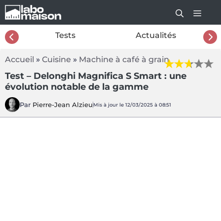
Aller
au
contenu
26
Tests
Actualités
Accueil
»
Cuisine
»
Machine à café à grain
Test – Delonghi Magnifica S Smart : une
évolution notable de la gamme
Par
Pierre-Jean Alzieu
Mis à jour le 12/03/2025 à 08:51