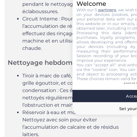
Welcome
pendant le nettoyage, faites attention aux
With our 5
partners
, we wish 
éclaboussures.
on your devices (cookies, pix
Circuit Interne : Pour prévenir
your personal data with our p
this website or in our emails,
l’accumulation de résidus de café et d’eau,
obtained later, including in ot
Processing this data (identi
effectuez des rinçages en allumant la
purchases, loyalty programs, 
machine et en utilisant la fonction eau
allows developing and offerin
your devices (including by 
chaude.
measuring their performanc
Session recording of your br
improve your experience.
Nettoyage hebdomadaire :
You can "accept all" and with
via the "cookie" icon
. You can 
and object to processing acti
Tiroir à marc de café, coupelle égouttoir,
These choices remain valid for
grille égouttoir, et coupelle de
powered 
condensation : Ces éléments doivent être
Accep
nettoyés régulièrement pour éviter
l’obstruction et maintenir l’hygiène.
Set your
Réservoir à eau et mousseurs à lait :
Nettoyez avec soin pour éviter
l’accumulation de calcaire et de résidus
laitiers.