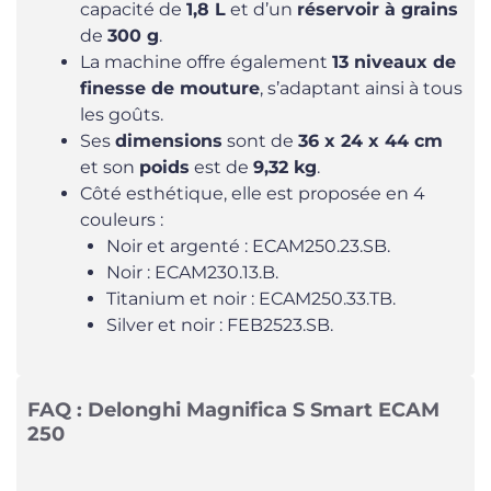
capacité de
1,8 L
et d’un
réservoir à grains
de
300 g
.
La machine offre également
13 niveaux de
finesse de mouture
, s’adaptant ainsi à tous
les goûts.
Ses
dimensions
sont de
36 x 24 x 44 cm
et son
poids
est de
9,32 kg
.
Côté esthétique, elle est proposée en 4
couleurs :
Noir et argenté : ECAM250.23.SB.
Noir : ECAM230.13.B.
Titanium et noir : ECAM250.33.TB.
Silver et noir : FEB2523.SB.
FAQ : Delonghi Magnifica S Smart ECAM
250