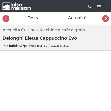
Aller
au
contenu
26
Tests
Actualités
Accueil
»
Cuisine
»
Machine à café à grain
Delonghi Eletta Cappuccino Evo
Par
balohe37pro
Mis à jour le 01/10/2025 à 12:42