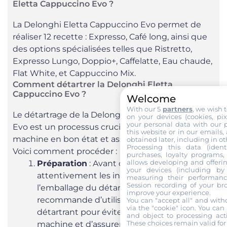
Eletta Cappuccino Evo ?
La Delonghi Eletta Cappuccino Evo permet de
réaliser 12 recette : Expresso, Café long, ainsi que
des options spécialisées telles que Ristretto,
Expresso Lungo, Doppio+, Caffelatte, Eau chaude,
Flat White, et Cappuccino Mix.
Comment détartrer la Delonghi Eletta
Cappuccino Evo ?
Welcome
With our 5
partners
, we wish 
Le détartrage de la Delonghi Eletta Cappuccino
on your devices (cookies, pix
your personal data with our p
Evo est un processus crucial pour maintenir la
this website or in our emails,
machine en bon état et assurer la qualité du café.
obtained later, including in ot
Processing this data (identi
Voici comment procéder :
purchases, loyalty programs, 
allows developing and offerin
Préparation
: Avant de commencer, lisez
your devices (including by 
attentivement les instructions sur
measuring their performanc
Session recording of your br
l’emballage du détartrant. Delonghi
improve your experience.
recommande d’utiliser exclusivement son
You can "accept all" and with
via the "cookie" icon
. You can 
détartrant pour éviter d’endommager la
and object to processing acti
These choices remain valid for
machine et d’assurer un détartrage