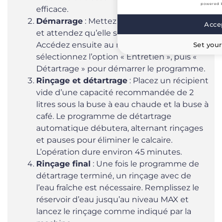
powered 
efficace.
Démarrage
: Mettez la machine en marche
Accep
et attendez qu’elle soit prête à l’emploi.
Accédez ensuite au menu « Réglages » et
Set your
sélectionnez l’option « Entretien », puis «
Détartrage » pour démarrer le programme.
Rinçage et détartrage
: Placez un récipient
vide d’une capacité recommandée de 2
litres sous la buse à eau chaude et la buse à
café. Le programme de détartrage
automatique débutera, alternant rinçages
et pauses pour éliminer le calcaire.
L’opération dure environ 45 minutes.
Rinçage final
: Une fois le programme de
détartrage terminé, un rinçage avec de
l’eau fraîche est nécessaire. Remplissez le
réservoir d’eau jusqu’au niveau MAX et
lancez le rinçage comme indiqué par la