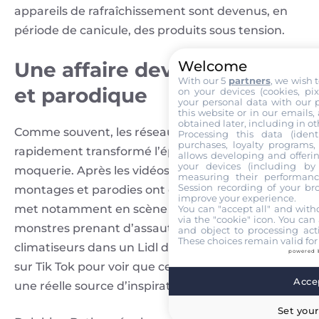
appareils de rafraîchissement sont devenus, en
période de canicule, des produits sous tension.
Welcome
Une affaire devenue virale
With our 5
partners
, we wish 
et parodique
on your devices (cookies, pix
your personal data with our p
this website or in our emails,
obtained later, including in ot
Comme souvent, les réseaux sociaux ont
Processing this data (identi
purchases, loyalty programs, 
rapidement transformé l’épisode en objet de
allows developing and offerin
your devices (including by 
moquerie. Après les vidéos de cohue, des
measuring their performanc
Session recording of your br
montages et parodies ont circulé. L’une d’elles
improve your experience.
met notamment en scène des trolls et des
You can "accept all" and with
via the "cookie" icon
. You can 
monstres prenant d’assaut des ventilateurs et
and object to processing acti
These choices remain valid for
climatiseurs dans un Lidl dévasté. Il suffit d’aller
powered 
sur Tik Tok pour voir que cette séquence a été
Accep
une réelle source d’inspiration.
Set your