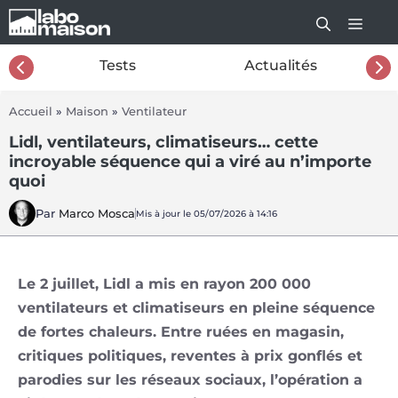
Aller
au
contenu
26
Tests
Actualités
Accueil
»
Maison
»
Ventilateur
Lidl, ventilateurs, climatiseurs… cette
incroyable séquence qui a viré au n’importe
quoi
Par
Marco Mosca
Mis à jour le 05/07/2026 à 14:16
Le 2 juillet, Lidl a mis en rayon 200 000
ventilateurs et climatiseurs en pleine séquence
de fortes chaleurs. Entre ruées en magasin,
critiques politiques, reventes à prix gonflés et
parodies sur les réseaux sociaux, l’opération a