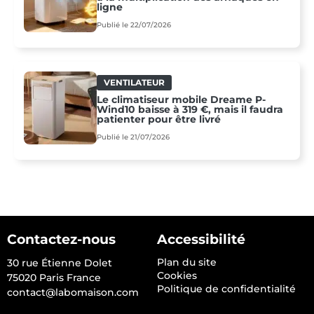
ligne
Publié le 22/07/2026
VENTILATEUR
Le climatiseur mobile Dreame P-
Wind10 baisse à 319 €, mais il faudra
patienter pour être livré
Publié le 21/07/2026
Contactez-nous
Accessibilité
Plan du site
30 rue Étienne Dolet
Cookies
75020 Paris France
Politique de confidentialité
contact@labomaison.com