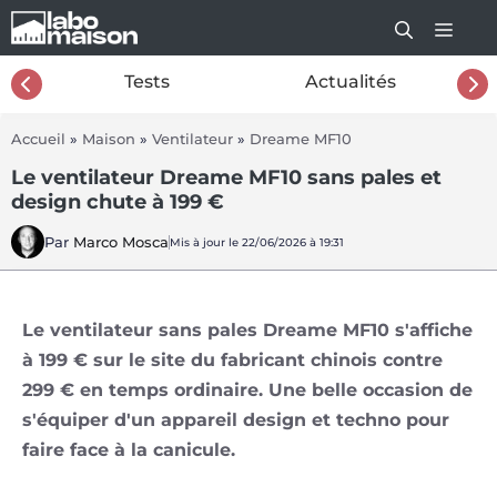
Aller
au
contenu
26
Tests
Actualités
Accueil
»
Maison
»
Ventilateur
»
Dreame MF10
Le ventilateur Dreame MF10 sans pales et
design chute à 199 €
Par
Marco Mosca
Mis à jour le 22/06/2026 à 19:31
Le ventilateur sans pales Dreame MF10 s'affiche
à 199 € sur le site du fabricant chinois contre
299 € en temps ordinaire. Une belle occasion de
s'équiper d'un appareil design et techno pour
faire face à la canicule.