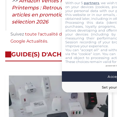
>>
Amazon Ventes Flash de
With our 5
partners
, we wish 
Printemps : Retrouvez tous nos
on your devices (cookies, pix
your personal data with our p
articles en promotion dans notre
this website or in our emails,
obtained later, including in ot
sélection 2026
Processing this data (identi
purchases, loyalty programs, 
allows developing and offerin
Suivez
toute l'actualité de Labo Maison sur
your devices (including by 
measuring their performanc
Google Actualités
.
Session recording of your br
improve your experience.
You can "accept all" and with
GUIDE(S) D'ACHAT
via the "cookie" icon
. You can 
and object to processing acti
These choices remain valid for
powered 
Accep
Set your