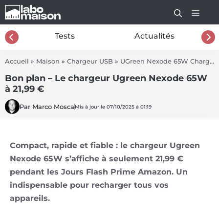
Aller
au
contenu
26
Tests
Actualités
Accueil
»
Maison
»
Chargeur USB
»
UGreen Nexode 65W Charger
Bon plan – Le chargeur Ugreen Nexode 65W
à 21,99 €
Par
Marco Mosca
Mis à jour le 07/10/2025 à 01:19
Compact, rapide et fiable : le chargeur Ugreen
Nexode 65W s’affiche à seulement 21,99 €
pendant les Jours Flash Prime Amazon. Un
indispensable pour recharger tous vos
appareils.