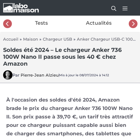
Aller
au
contenu
26
Tests
Actualités
Accueil
»
Maison
»
Chargeur USB
»
Anker Chargeur USB-C 100W 736 (Nano II 100 W)
Soldes été 2024 – Le chargeur Anker 736
100W Nano II passe sous les 40 € chez
Amazon
Par
Pierre-Jean Alzieu
Mis à jour le 08/07/2024 à 14:12
À l'occasion des soldes d'été 2024, Amazon
brade le prix du chargeur Anker 736 100W Nano
II. Son prix passe à 39,70 €, un tarif très attractif
pour ce chargeur puissant capable aussi bien
de charger des smartphones, des tablettes que