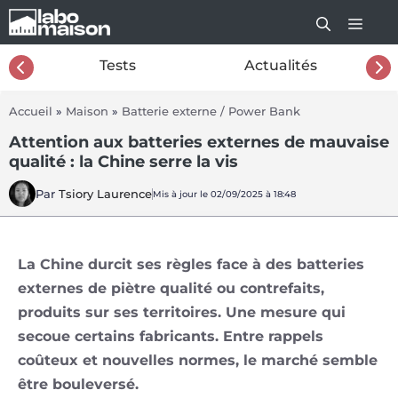
Aller
au
contenu
26
Tests
Actualités
Accueil
»
Maison
»
Batterie externe / Power Bank
Attention aux batteries externes de mauvaise
qualité : la Chine serre la vis
Par
Tsiory Laurence
Mis à jour le 02/09/2025 à 18:48
La Chine durcit ses règles face à des batteries
externes de piètre qualité ou contrefaits,
produits sur ses territoires. Une mesure qui
secoue certains fabricants. Entre rappels
coûteux et nouvelles normes, le marché semble
être bouleversé.