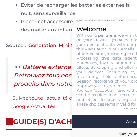
Éviter de recharger les batteries externes la
nuit, sans surveillance.
Placer cet accessoire loin de la chaleur et
Welcome
des matériaux inflammables.
With our 5
partners
, we wish 
on your devices (cookies, pix
your personal data with our p
Source :
iGeneration
,
Mini Machines
this website or in our emails,
obtained later, including in ot
Processing this data (identi
purchases, loyalty programs, 
>>
Batterie externe / Power Bank :
allows developing and offerin
your devices (including by 
Retrouvez tous nos tests et fiches
measuring their performanc
Session recording of your br
produits dans notre comparatif 2026
improve your experience.
You can "accept all" and with
via the "cookie" icon
. You can 
Suivez
toute l'actualité de Labo Maison sur
and object to processing acti
These choices remain valid for
Google Actualités
.
powered 
GUIDE(S) D'ACHAT
Accep
Set your