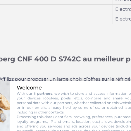
Electr
Electr
berg CNF 400 D S742C au meilleur pr
filizz pour proposer un large choix d’offres sur le réfri
res par prix croissant pour aider nos lecteurs à trouver fa
Welcome
With our 5
partners
, we wish to store and access information 
your devices (cookies, pixels, etc.), combine and share yo
personal data with our partners, whether collected on this websi
or in our emails, already held by some of us, or obtained late
including in other contexts.
Processing this data (identifiers, browsing, preferences, purchase
ombine Valberg Cnf 400 D S742c
loyalty programs, IP and emails, location, etc.) allows developi
6 € chez ElectroDepot
and offering you services and ads across your devices (includi
by email), personalising them, measuring their performance, a