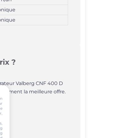
onique
onique
ix ?
gérateur Valberg CNF 400 D
cilement la meilleure offre.
on
ur
te
r,
s,
ng
ng
nd