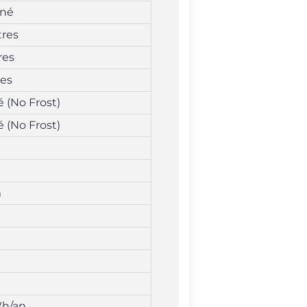
né
tres
res
res
é (No Frost)
é (No Frost)
m
Wh/an