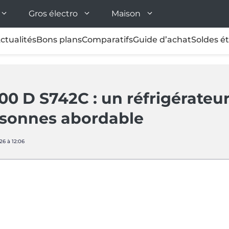
Gros électro
Maison
ctualités
Bons plans
Comparatifs
Guide d’achat
Soldes é
0 D S742C : un réfrigérateu
rsonnes abordable
26 à 12:06