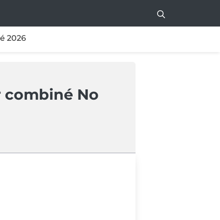
té 2026
r combiné No