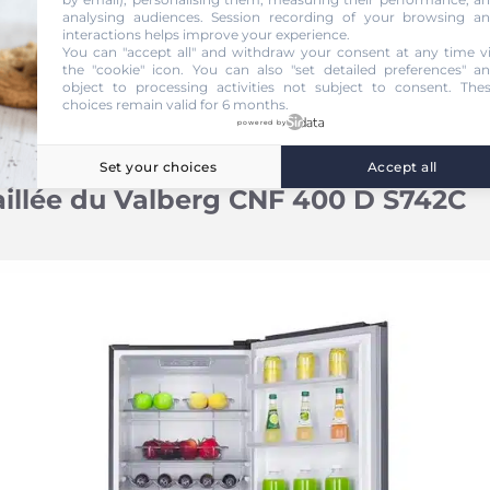
analysing audiences. Session recording of your browsing a
interactions helps improve your experience.
You can "accept all" and withdraw your consent at any time v
the "cookie" icon
. You can also "set detailed preferences" a
object to processing activities not subject to consent. The
choices remain valid for 6 months.
powered by
Set your choices
Accept all
aillée du Valberg CNF 400 D S742C