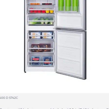
 400 D S742C