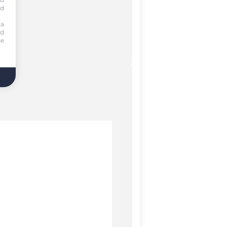
nd
ia
nd
se