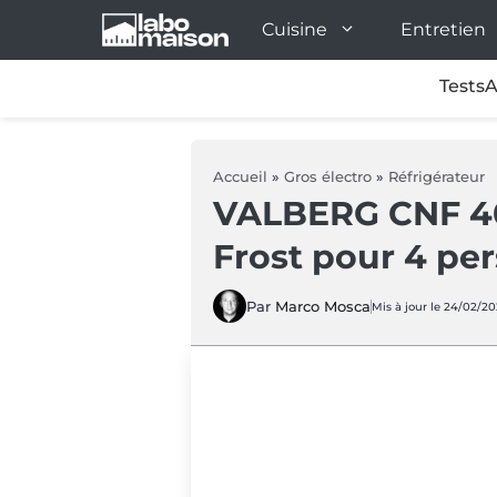
Aller
Cuisine
Entretien
au
contenu
Tests
A
Accueil
»
Gros électro
»
Réfrigérateur
VALBERG CNF 40
Frost pour 4 pe
Par
Marco Mosca
Mis à jour le 24/02/20