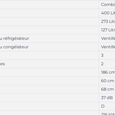
Combi
400 Li
273 Lit
127 Lit
 réfrigérateur
Ventill
du congélateur
Ventill
3
mes
2
186 c
60 cm
68 cm
37 dB
D
216 k