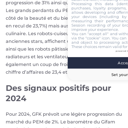
progression de 31% ainsi que les aspirettes (+27%).
Processing this data (identi
purchases, loyalty programs, 
Les grands perdants du PEM sont à chercher du
allows developing and offerin
your devices (including by 
côté de la beauté et du bien-être (sèche-cheveux
measuring their performanc
Session recording of your br
en recul de 23,7%) mais aussi de la préparation
improve your experience.
culinaire. Les robots-cuiseurs multifonctions,
You can "accept all" and with
via the "cookie" icon
. You can 
anciennes stars, affichent un recul de près de 19%
and object to processing acti
These choices remain valid for
ainsi que les robots pâtissiers (-18,3%). Les
powered 
radiateurs et les ventilateurs prennent
Accep
également un coup de froid, avec un recul du
chiffre d’affaires de 23,4 et 12,3% respectivement.
Set your
Des signaux positifs pour
2024
Pour 2024, GFK prévoit une légère progression du
marché du PEM de 2%. Le baromètre du Gifam