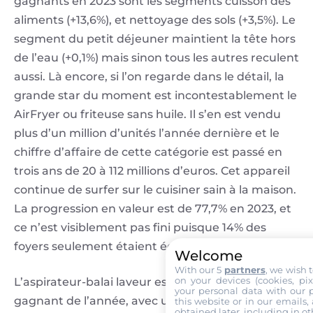
gagnants en 2023 sont les segments cuisson des
aliments (+13,6%), et nettoyage des sols (+3,5%). Le
segment du petit déjeuner maintient la tête hors
de l’eau (+0,1%) mais sinon tous les autres reculent
aussi. Là encore, si l’on regarde dans le détail, la
grande star du moment est incontestablement le
AirFryer ou friteuse sans huile. Il s’en est vendu
plus d’un million d’unités l’année dernière et le
chiffre d’affaire de cette catégorie est passé en
trois ans de 20 à 112 millions d’euros. Cet appareil
continue de surfer sur le cuisiner sain à la maison.
La progression en valeur est de 77,7% en 2023, et
ce n’est visiblement pas fini puisque 14% des
foyers seulement étaient équipés fin 2022.
Welcome
With our 5
partners
, we wish 
on your devices (cookies, pix
L’aspirateur-balai laveur est l’autre produit
your personal data with our p
gagnant de l’année, avec un chiffre d’affaires en
this website or in our emails,
obtained later, including in ot