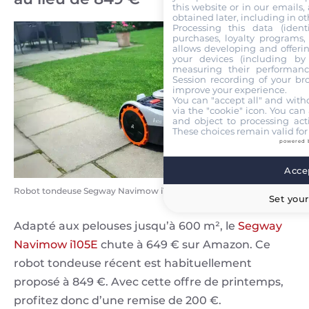
this website or in our emails,
obtained later, including in ot
Processing this data (identi
purchases, loyalty programs, 
allows developing and offerin
your devices (including by 
measuring their performanc
Session recording of your br
improve your experience.
You can "accept all" and with
via the "cookie" icon
. You can 
and object to processing acti
These choices remain valid for
powered 
Accep
Robot tondeuse Segway Navimow i105E
Set your
Adapté aux pelouses jusqu’à 600 m², le
Segway
Navimow i105E
chute à 649 € sur Amazon. Ce
robot tondeuse récent est habituellement
proposé à 849 €. Avec cette offre de printemps,
profitez donc d’une remise de 200 €.