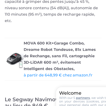
capacité à grimper des pentes jusqu’à 45 %,
niveau sonore contenu (54 dB(A)), autonomie de
110 minutes (95 m²), temps de recharge rapide,
etc.
MOVA 600 Kit+Garage Combo,
Dreame Robot Tondeuse, 81x Lames
de Rechange, sans Fil, cartographie
3D-LiDAR 600 m², évitement
Intelligent des Obstacles,
à partir de 648,99 € chez amazon.fr
Welcome
With our 5
partners
, we wish 
Le Segway Navimow i105E – 649 €
on your devices (cookies, pix
au lieu de 849 €
your personal data with our p