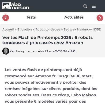
Aller
au
contenu
26
Tests
Actualités
Accueil
»
Entretien
»
Robot tondeuse
»
Segway Navimow i105E
Ventes Flash de Printemps 2026 : 6 robots
tondeuses à prix cassés chez Amazon
Par
Tsiory Laurence
Mis à jour le 11/03/2026 à 15:50
Les ventes flash de printemps ont déjà
commencé sur Amazon.fr. Jusqu’au 16 mars,
vous pouvez effectivement y profiter des
remises inégalées sur divers produits, dont les
robots tondeuses. Dans ce récap, Labo Maison
vous présente 6 modèles variés pour des