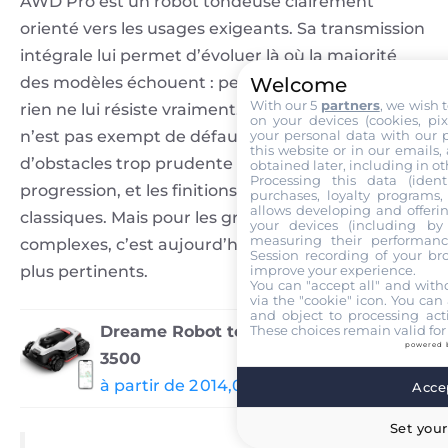
AWD Pro est un robot tondeuse clairement
orienté vers les usages exigeants. Sa transmission
intégrale lui permet d’évoluer là où la majorité
Welcome
des modèles échouent : pentes, dévers, trous…
With our 5
partners
, we wish 
rien ne lui résiste vraiment. En contrepartie, il
on your devices (cookies, pix
your personal data with our p
n’est pas exempt de défauts. Sa détection
this website or in our emails,
d’obstacles trop prudente peut ralentir la
obtained later, including in ot
Processing this data (identi
progression, et les finitions en bordure restent
purchases, loyalty programs, 
allows developing and offerin
classiques. Mais pour les grands terrains
your devices (including by 
measuring their performanc
complexes, c’est aujourd’hui l’un des modèles les
Session recording of your br
improve your experience.
plus pertinents.
You can "accept all" and with
via the "cookie" icon
. You can 
and object to processing acti
These choices remain valid for
Dreame Robot tondeuse A3 AWD Pro
powered 
3500
à partir de 2 014,00 € chez Dreame
Accep
Set your