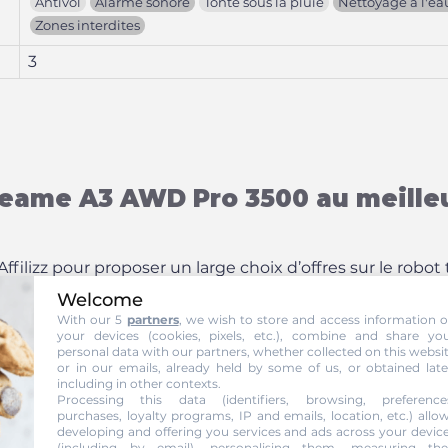
Antivol
Alarme sonore
Tonte sous la pluie
Nettoyage à l'ea
Zones interdites
3
reame A3 AWD Pro 3500 au meilleu
ffilizz pour proposer un large choix d’offres sur le r
offres par prix croissant pour aider nos lecteurs à trouve
Welcome
With our 5
partners
, we wish to store and access information 
your devices (cookies, pixels, etc.), combine and share yo
personal data with our partners, whether collected on this websi
or in our emails, already held by some of us, or obtained late
including in other contexts.
Processing this data (identifiers, browsing, preference
purchases, loyalty programs, IP and emails, location, etc.) allo
Pro 3500
developing and offering you services and ads across your devic
(including by email), personalising them, measuring the