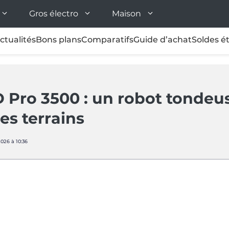
Gros électro
Maison
ctualités
Bons plans
Comparatifs
Guide d’achat
Soldes é
Pro 3500 : un robot tondeus
es terrains
2026 à 10:36