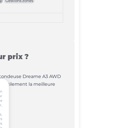
u
Gestions zones
r prix ?
obot tondeuse Dreame A3 AWD
r facilement la meilleure
on
ur
te
r,
s,
ws
es
ir