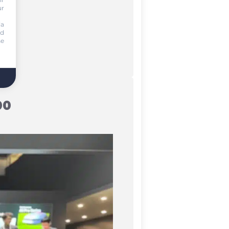
ur
ia
nd
se
00