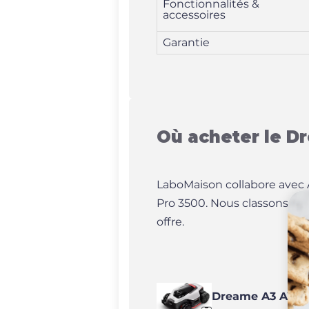
Fonctionnalités &
accessoires
Garantie
Où acheter le D
LaboMaison collabore avec A
Pro 3500. Nous classons ces 
offre.
Dreame A3 AWD 