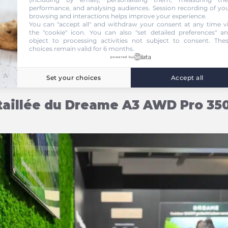
,00 € chez amazon.fr
performance, and analysing audiences. Session recording of yo
browsing and interactions helps improve your experience.
You can "accept all" and withdraw your consent at any time v
the "cookie" icon
. You can also "set detailed preferences" a
object to processing activities not subject to consent. The
choices remain valid for 6 months.
powered by
Set your choices
Accept all
taillée du Dreame A3 AWD Pro 35