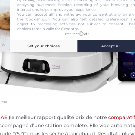
analysing audiences. Session recording of your browsing a
interactions helps improve your experience.
You can "accept all" and withdraw your consent at any time v
the "cookie" icon
. You can also "set detailed preferences" a
object to processing activities not subject to consent. The
choices remain valid for 6 months.
powered by
Set your choices
Accept all
ltra.
 AE
(le meilleur rapport qualité prix de notre
comparatif
st accompagné d’une station complète. Elle vide automat
chaude (75 °C), puis les sèche à l’air chaud. Résultat : pl