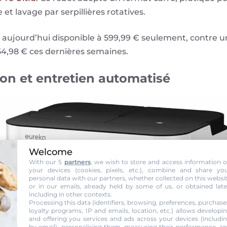
et lavage par serpillières rotatives.
st aujourd’hui disponible à 599,99 € seulement, contre un
54,98 € ces dernières semaines.
ion et entretien automatisé
Welcome
With our 5
partners
, we wish to store and access information 
your devices (cookies, pixels, etc.), combine and share yo
personal data with our partners, whether collected on this websi
or in our emails, already held by some of us, or obtained late
including in other contexts.
Processing this data (identifiers, browsing, preferences, purchase
loyalty programs, IP and emails, location, etc.) allows developi
and offering you services and ads across your devices (includi
by email), personalising them, measuring their performance, a