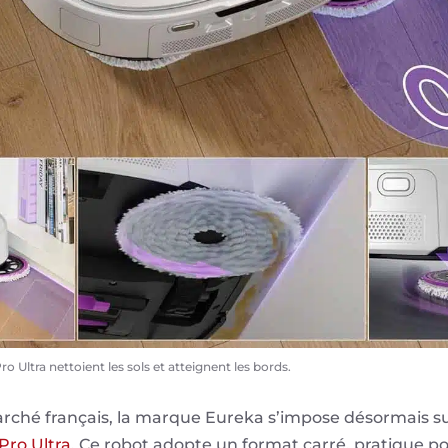
ro Ultra nettoient les sols et atteignent les bords.
rché français, la marque Eureka s’impose désormais s
Pro Ultra
. Ce robot adopte un format carré, pratique po