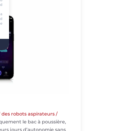
nd
ia
nd
se
 des robots aspirateurs /
iquement le bac à poussière,
usieurs jours d’autonomie sans