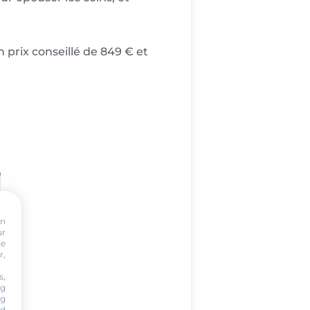
 prix conseillé de 849 € et
on
ur
te
r,
s,
ng
ng
nd