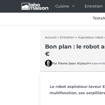
Aller
Cuisine
Entretien
au
contenu
Tests
A
Accueil
»
Entretien
»
Aspirateur robot
Bon plan : le robot 
€
Par
Pierre-Jean Alzieu
Mis à jour le 1
Le robot aspirateur-laveur E
multifonction, ses serpillièr