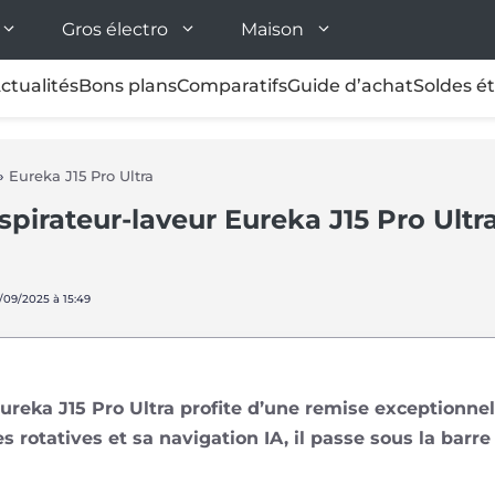
Gros électro
Maison
ctualités
Bons plans
Comparatifs
Guide d’achat
Soldes é
»
Eureka J15 Pro Ultra
aspirateur-laveur Eureka J15 Pro Ultr
0/09/2025 à 15:49
ureka J15 Pro Ultra profite d’une remise exceptionnel
es rotatives et sa navigation IA, il passe sous la barr