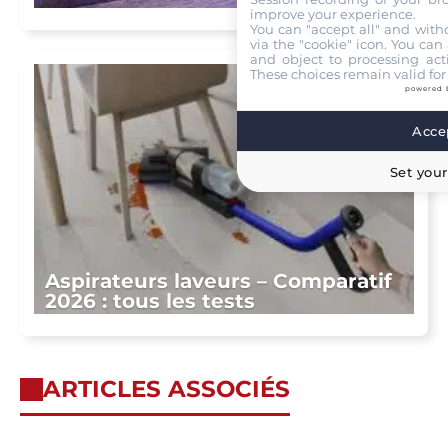
improve your experience.
You can "accept all" and with
via the "cookie" icon
. You can 
and object to processing acti
These choices remain valid for
powered 
Accep
Set your
Aspirateurs laveurs – Comparatif
2026 : tous les tests
ARTICLES ASSOCIÉS