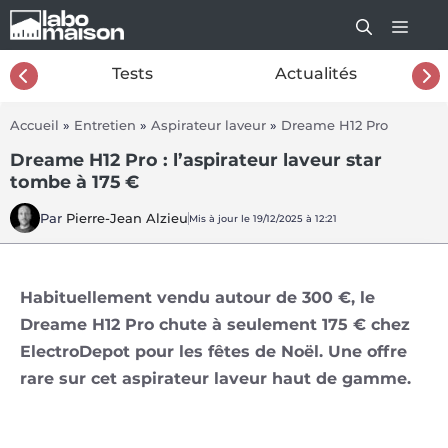
Aller
au
contenu
26
Tests
Actualités
Accueil
»
Entretien
»
Aspirateur laveur
»
Dreame H12 Pro
Dreame H12 Pro : l’aspirateur laveur star
tombe à 175 €
Par
Pierre-Jean Alzieu
Mis à jour le 19/12/2025 à 12:21
Habituellement vendu autour de 300 €, le
Dreame H12 Pro chute à seulement 175 € chez
ElectroDepot pour les fêtes de Noël. Une offre
rare sur cet aspirateur laveur haut de gamme.