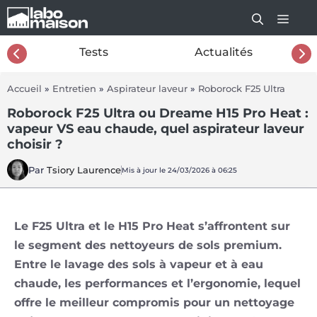
Aller
au
contenu
26
Tests
Actualités
Accueil
»
Entretien
»
Aspirateur laveur
»
Roborock F25 Ultra
Roborock F25 Ultra ou Dreame H15 Pro Heat :
vapeur VS eau chaude, quel aspirateur laveur
choisir ?
Par
Tsiory Laurence
Mis à jour le 24/03/2026 à 06:25
Le F25 Ultra et le H15 Pro Heat s’affrontent sur
le segment des nettoyeurs de sols premium.
Entre le lavage des sols à vapeur et à eau
chaude, les performances et l’ergonomie, lequel
offre le meilleur compromis pour un nettoyage