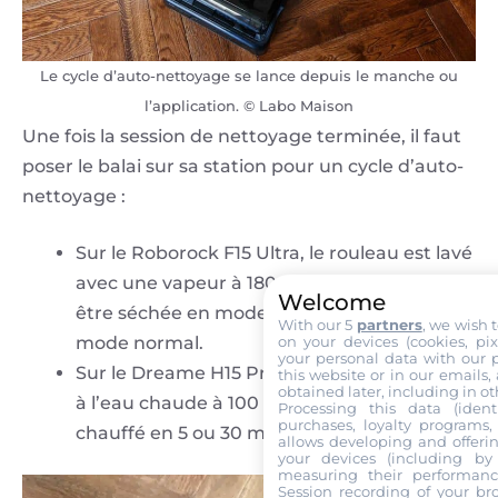
Le cycle d’auto-nettoyage se lance depuis le manche ou
l’application. © Labo Maison
Une fois la session de nettoyage terminée, il faut
poser le balai sur sa station pour un cycle d’auto-
nettoyage :
Sur le Roborock F15 Ultra, le rouleau est lavé
avec une vapeur à 180 °C. Ensuite, elle peut
Welcome
être séchée en mode rapide (15 min) ou en
With our 5
partners
, we wish 
mode normal.
on your devices (cookies, pix
your personal data with our p
Sur le Dreame H15 Pro Heat, ce cycle se fait
this website or in our emails,
obtained later, including in ot
à l’eau chaude à 100 °C et séchage à l’air
Processing this data (identi
purchases, loyalty programs, 
chauffé en 5 ou 30 min.
allows developing and offerin
your devices (including by 
measuring their performanc
Session recording of your br