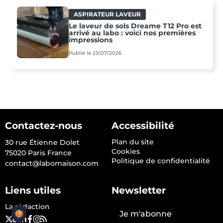
ASPIRATEUR LAVEUR
Le laveur de sols Dreame T12 Pro est
arrivé au labo : voici nos premières
impressions
Publié le 23/07/2026
Contactez-nous
Accessibilité
Plan du site
30 rue Étienne Dolet
Cookies
75020 Paris France
Politique de confidentialité
contact@labomaison.com
Liens utiles
Newsletter
La rédaction
Je m'abonne