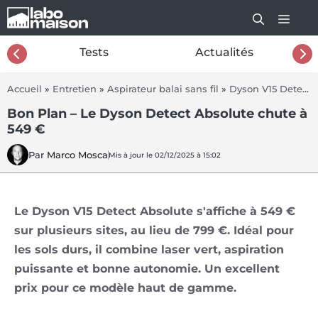
Aller
au
contenu
26
Tests
Actualités
Accueil
»
Entretien
»
Aspirateur balai sans fil
»
Dyson V15 Detect Absolute
Bon Plan – Le Dyson Detect Absolute chute à
549 €
Par
Marco Mosca
Mis à jour le 02/12/2025 à 15:02
Le Dyson V15 Detect Absolute s'affiche à 549 €
sur plusieurs sites, au lieu de 799 €. Idéal pour
les sols durs, il combine laser vert, aspiration
puissante et bonne autonomie. Un excellent
prix pour ce modèle haut de gamme.