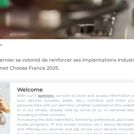
e.
nier sa volonté de renforcer ses implantations industrie
mmet Choose France 2025.
Welcome
With our 5
partners
, we wish to store and access information 
your devices (cookies, pixels, etc.), combine and share yo
uction du Thermomix TM7 en France
personal data with our partners, whether collected on this websi
or in our emails, already held by some of us, or obtained late
including in other contexts.
Processing this data (identifiers, browsing, preferences, purchase
loyalty programs, IP and emails, location, etc.) allows developi
and offering you services and ads across your devices (includi
by email), personalising them, measuring their performance, a