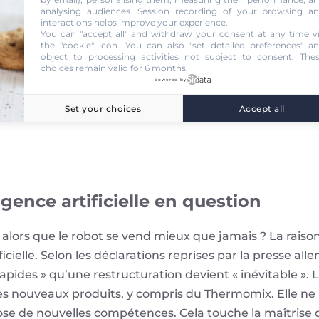
analysing audiences. Session recording of your browsing a
rmomix TM7 profite à l’économie française
interactions helps improve your experience.
You can "accept all" and withdraw your consent at any time v
the "cookie" icon
. You can also "set detailed preferences" a
object to processing activities not subject to consent. The
choices remain valid for 6 months.
powered by
Set your choices
Accept all
 € chez Vorwerk FR
ligence artificielle en question
 alors que le robot se vend mieux que jamais ? La raiso
ificielle. Selon les déclarations reprises par la presse a
rapides » qu’une restructuration devient « inévitable ». 
es nouveaux produits, y compris du Thermomix. Elle ne 
mpose de nouvelles compétences. Cela touche la maîtrise