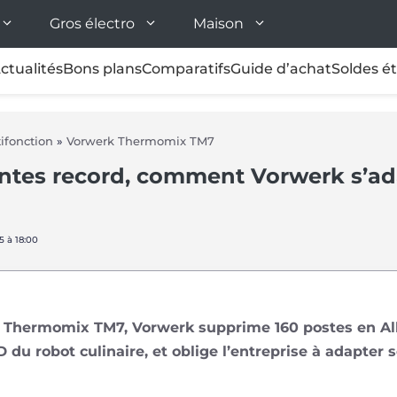
Gros électro
Maison
ctualités
Bons plans
Comparatifs
Guide d’achat
Soldes é
ifonction
»
Vorwerk Thermomix TM7
tes record, comment Vorwerk s’adap
5 à 18:00
u Thermomix TM7, Vorwerk supprime 160 postes en All
D du robot culinaire, et oblige l’entreprise à adapter 