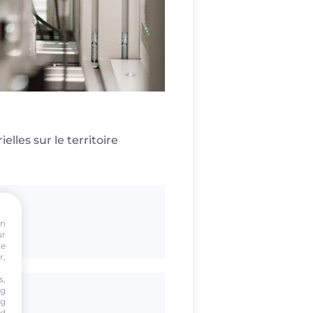
lles sur le territoire
on
ur
te
r,
s,
ng
ng
nd