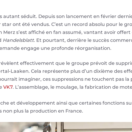
s autant séduit. Depuis son lancement en février derni
 star ont été vendus. C’est un record absolu pour le g
h Merz s’est affiché en fan assumé, vantant avoir offer
nd
Handelsblatt
. Et pourtant, derrière le succès commerc
allemande engage une profonde réorganisation.
évèlent effectivement que le groupe prévoit de suppri
rtal-Laaken. Cela représente plus d’un dixième des effe
pourrait imaginer, ces suppressions ne touchent pas la
le
VK7
. L’assemblage, le moulage, la fabrication de mote
rche et développement ainsi que certaines fonctions su
 non plus la production en France.