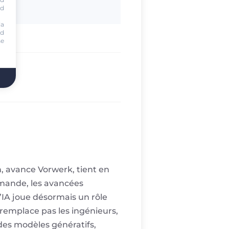
nd
ia
nd
se
n, avance Vorwerk, tient en
llemande, les avancées
L’IA joue désormais un rôle
remplace pas les ingénieurs,
 des modèles génératifs,