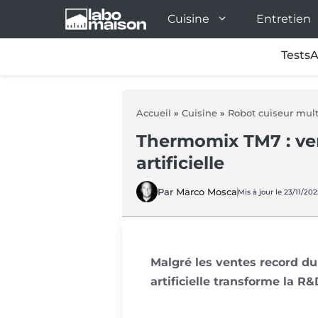
Aller
Cuisine
Entretien
au
contenu
Tests
A
Accueil
»
Cuisine
»
Robot cuiseur mult
Thermomix TM7 : ven
artificielle
Par
Marco Mosca
Mis à jour le 23/11/202
Malgré les ventes record d
artificielle transforme la R&