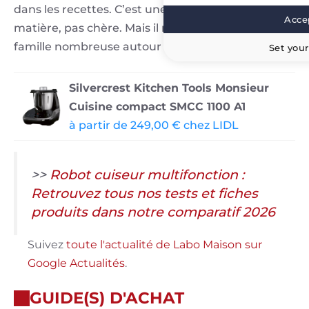
dans les recettes. C’est une très bonne entrée en
Accep
matière, pas chère. Mais il ne faut pas avoir une
QVRNk
famille nombreuse autour de la table…
Set your
800e4adad30
Silvercrest Kitchen Tools Monsieur
Cuisine compact SMCC 1100 A1
à partir de 249,00 € chez LIDL
>>
Robot cuiseur multifonction :
Retrouvez tous nos tests et fiches
produits dans notre comparatif 2026
Suivez
toute l'actualité de Labo Maison sur
Google Actualités
.
GUIDE(S) D'ACHAT