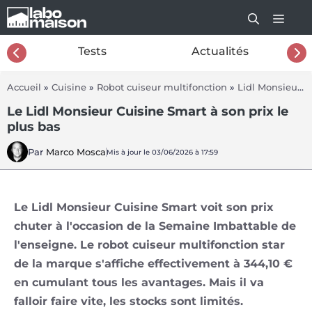
Aller
au
contenu
26
Tests
Actualités
Accueil
»
Cuisine
»
Robot cuiseur multifonction
»
Lidl Monsieur Cuisine Smart
Le Lidl Monsieur Cuisine Smart à son prix le
plus bas
Par
Marco Mosca
Mis à jour le 03/06/2026 à 17:59
Le Lidl Monsieur Cuisine Smart voit son prix
chuter à l'occasion de la Semaine Imbattable de
l'enseigne. Le robot cuiseur multifonction star
de la marque s'affiche effectivement à 344,10 €
en cumulant tous les avantages. Mais il va
falloir faire vite, les stocks sont limités.