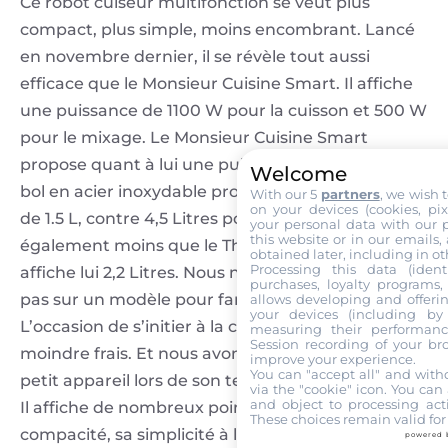
Ce robot cuiseur multifonction se veut plus
compact, plus simple, moins encombrant. Lancé
en novembre dernier, il se révèle tout aussi
efficace que le Monsieur Cuisine Smart. Il affiche
une puissance de 1100 W pour la cuisson et 500 W
pour le mixage. Le Monsieur Cuisine Smart
propose quant à lui une puissance de 1000 W. Le
Welcome
bol en acier inoxydable propose une contenance
With our 5
partners
, we wish 
on your devices (cookies, pix
de 1.5 L, contre 4,5 Litres pour le Smart. C’est
your personal data with our p
this website or in our emails,
également moins que le Thermomix TM7 qui
obtained later, including in ot
Processing this data (identi
affiche lui 2,2 Litres. Nous ne sommes clairement
purchases, loyalty programs, 
pas sur un modèle pour famille nombreuse.
allows developing and offerin
your devices (including by 
L’occasion de s’initier à la cuisine assistée à
measuring their performanc
Session recording of your br
moindre frais. Et nous avons été surpris par ce
improve your experience.
You can "accept all" and with
petit appareil lors de son test, voire même séduit.
via the "cookie" icon
. You can 
and object to processing acti
Il affiche de nombreux points positifs comme sa
These choices remain valid for
compacité, sa simplicité à l’usage et son efficacité
powered 