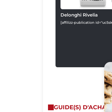
Delonghi Rivelia
[affilizz-publication id="uc5
GUIDE(S) D'ACHAT