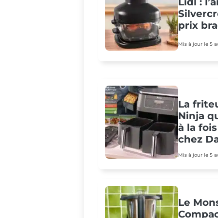
Lidl : l
Silvercr
prix br
Mis à jour le 5 
La frit
Ninja q
à la foi
chez Da
Mis à jour le 5 
Le Mons
Compact