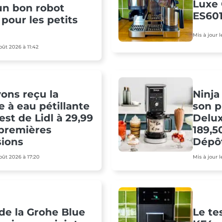
Luxe 
 un bon robot
ES601
 pour les petits
Mis à jour 
août 2026 à 11:42
ons reçu la
Ninja
 à eau pétillante
son p
est de Lidl à 29,99
Delu
 premières
189,5
sions
Dépô
août 2026 à 17:20
Mis à jour 
 de la Grohe Blue
Le te