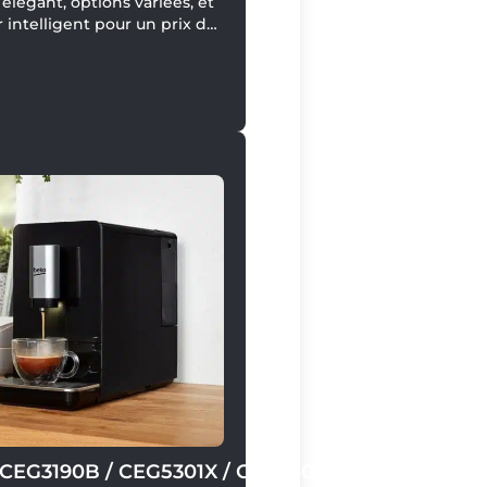
élégant, options variées, et
 intelligent pour un prix de
ent de 2400 €.
CEG3190B / CEG5301X / CEG6302D