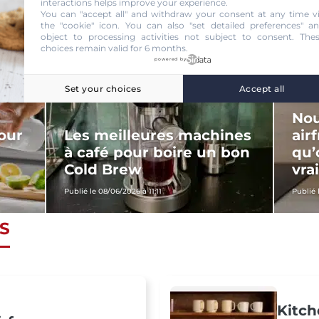
interactions helps improve your experience.
You can "accept all" and withdraw your consent at any time v
the "cookie" icon
. You can also "set detailed preferences" a
object to processing activities not subject to consent. The
choices remain valid for 6 months.
powered by
Set your choices
Accept all
Nou
our
Les meilleures machines
air
e
à café pour boire un bon
qu
Cold Brew
vra
Publié le 08/06/2026 à 11:11
Publié 
S
Kitch