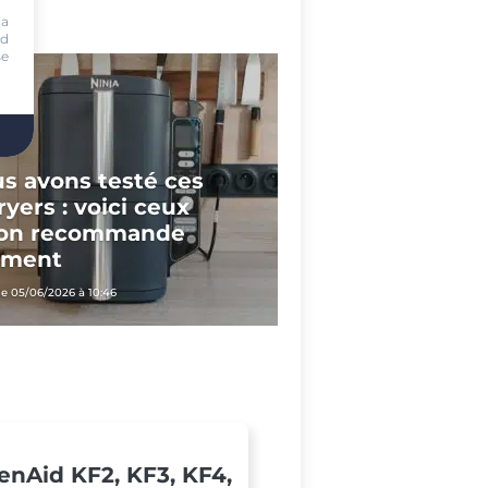
ia
nd
se
s avons testé ces
fryers : voici ceux
’on recommande
iment
le 05/06/2026 à 10:46
enAid KF2, KF3, KF4,