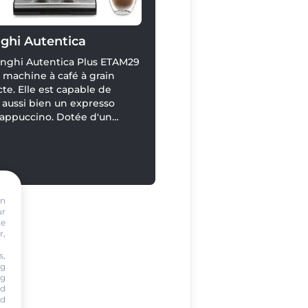
ghi Autentica
onghi Autentica Plus ETAM29
 machine à café à grain
e. Elle est capable de
r aussi bien un expresso
cappuccino. Dotée d'un
d'un mousseur à lait manuel
a fonction Doppio+, elle allie
alisation et performance au
en.
on
ur
te
r,
s,
ng
ng
nd
nd