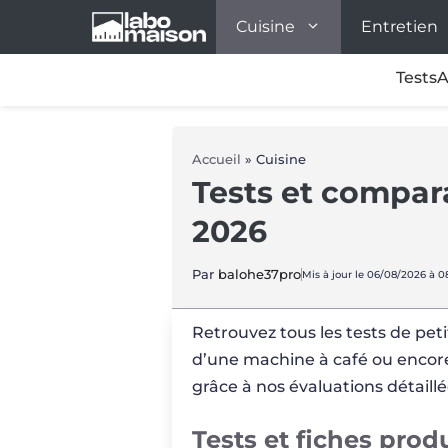
Aller
Cuisine
Entretien
au
contenu
Tests
A
Accueil
»
Cuisine
Tests et compar
2026
Par
balohe37pro
Mis à jour le 06/08/2026 à 0
Retrouvez tous les tests de pet
d’une machine à café ou encore 
grâce à nos évaluations détaillé
Tests et fiches prod