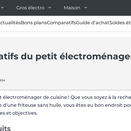
Gros électro
Maison
ctualités
Bons plans
Comparatifs
Guide d’achat
Soldes é
atifs du petit électroménage
8:54
it électroménager de cuisine ! Que vous soyez à la rech
d’une friteuse sans huile, vous êtes au bon endroit pour
es et objectives.
uits