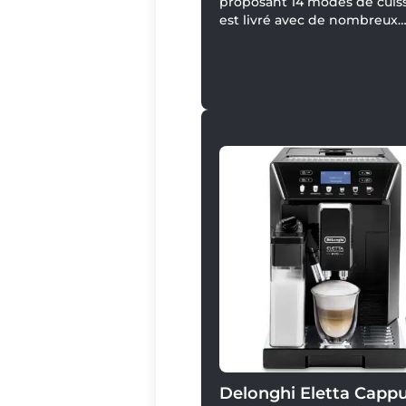
proposant 14 modes de cuiss
est livré avec de nombreux
accessoires, dont notemme
thermosonde numérique.
Delonghi Eletta Capp