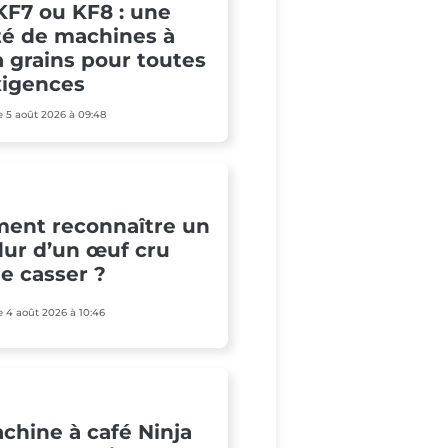
KF7 ou KF8 : une
té de machines à
à grains pour toutes
xigences
le 5 août 2026 à 09:48
ent reconnaître un
ur d’un œuf cru
le casser ?
le 4 août 2026 à 10:46
chine à café Ninja