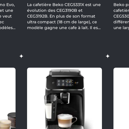
no Evo,
La cafetière Beko CEG5331X est une
Beko p
 et une
évolution des CEG3190B et
cafetiè
e veut
CEG3192B. En plus de son format
CEG530
ec
ultra compact (18 cm de large), ce
différe
modèles
modèle gagne une cafe à lait. Il est
une lar
ainsi possible de réaliser
compte
Cappuccinos ou cafés lattés en plus
plus co
de l'expresso.