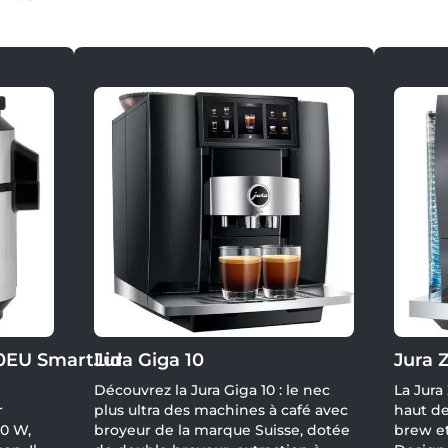
0EU SmartLid
Jura Giga 10
Jura 
Découvrez la Jura Giga 10 : le nec
La Jura
r
plus ultra des machines à café avec
haut d
60 W,
broyeur de la marque Suisse, dotée
brew et