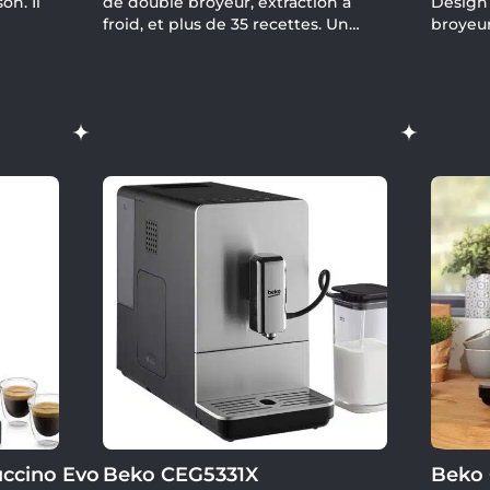
on. Il
de double broyeur, extraction à
Design 
froid, et plus de 35 recettes. Un
broyeur
nt une
bijou de technologie pour
lancem
amateurs et pros.
uccino Evo
Beko CEG5331X
Beko 