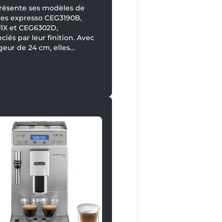
résente ses modèles de
res expresso CEG3190B,
1X et CEG6302D,
nciés par leur finition. Avec
geur de 24 cm, elles
nt parmi les machines les
mpactes de leur catégorie.