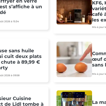
’airfryer en verre
KF6, 
est s’affiche à un
varié
adé
café 
les e
août 2026 à 15:34
Mis à jour 
euse sans huile
Comm
ui cuit deux plats
œuf d
s chute à 89,99 €
sans 
rty
Mis à jour 
août 2026 à 09:58
ieur Cuisine
La ma
 de Lidl tombe à