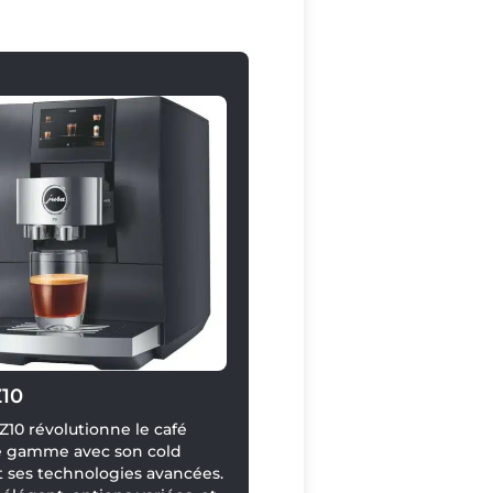
Z10
 Z10 révolutionne le café
e gamme avec son cold
 ses technologies avancées.