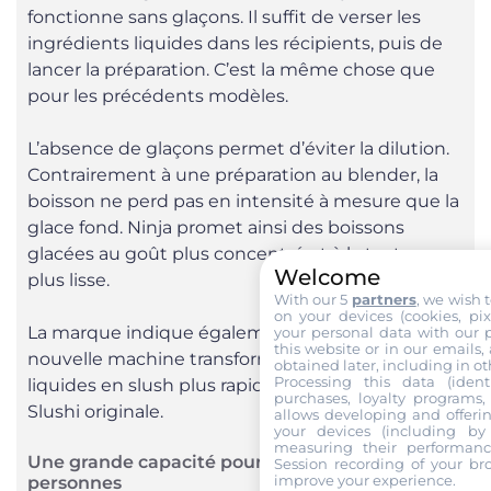
fonctionne sans glaçons. Il suffit de verser les
ingrédients liquides dans les récipients, puis de
lancer la préparation. C’est la même chose que
pour les précédents modèles.
L’absence de glaçons permet d’éviter la dilution.
Contrairement à une préparation au blender, la
boisson ne perd pas en intensité à mesure que la
glace fond. Ninja promet ainsi des boissons
glacées au goût plus concentré et à la texture
Welcome
plus lisse.
With our 5
partners
, we wish 
on your devices (cookies, pix
La marque indique également que cette
your personal data with our p
this website or in our emails,
nouvelle machine transforme les ingrédients
obtained later, including in ot
Processing this data (identi
liquides en slush plus rapidement que la Ninja
purchases, loyalty programs, 
Slushi originale.
allows developing and offerin
your devices (including by 
measuring their performanc
Une grande capacité pour servir plusieurs
Session recording of your br
improve your experience.
personnes