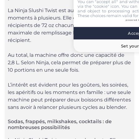
You can "accept all" and with
via the "cookie" icon
. You can 
La Ninja Slushi Twist est aussi pensée pour les
and object to processing acti
These choices remain valid for
moments à plusieurs. Elle dispose de deux
powered 
récipients de 72 oz chacun, avec une capacité
maximale de remplissage liquide de 48 oz par
Accep
récipient.
Set your
Au total, la machine offre donc une capacité de
2,8 L. Selon Ninja, cela permet de préparer plus de
10 portions en une seule fois.
L’intérêt est évident pour les goûters, les soirées,
les apéritifs ou les moments en famille : une seule
machine peut préparer deux boissons différentes
sans avoir à relancer plusieurs cycles au blender.
Sodas, frappés, milkshakes, cocktails : de
nombreuses possibilités