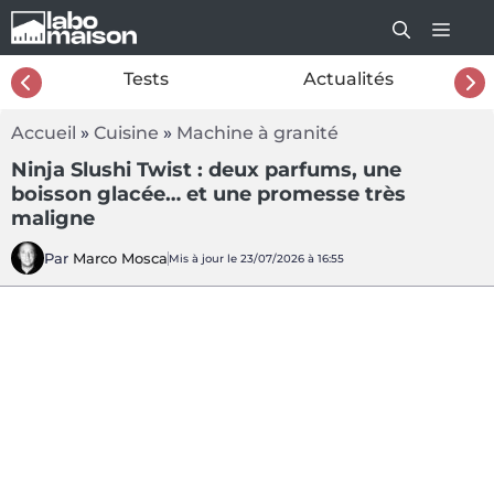
Aller
au
contenu
26
Tests
Actualités
Accueil
»
Cuisine
»
Machine à granité
Ninja Slushi Twist : deux parfums, une
boisson glacée… et une promesse très
maligne
Par
Marco Mosca
Mis à jour le 23/07/2026 à 16:55