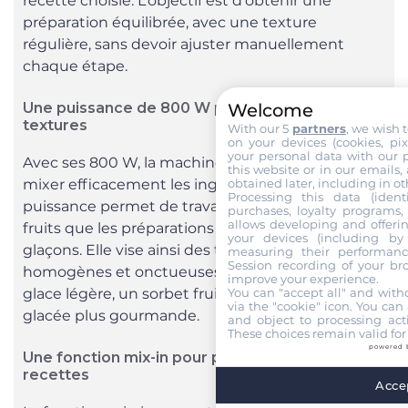
recette choisie. L’objectif est d’obtenir une
préparation équilibrée, avec une texture
régulière, sans devoir ajuster manuellement
chaque étape.
Welcome
Une puissance de 800 W pour travailler les
textures
With our 5
partners
, we wish 
on your devices (cookies, pix
your personal data with our p
Avec ses 800 W, la machine est pensée pour
this website or in our emails,
obtained later, including in ot
mixer efficacement les ingrédients. Cette
Processing this data (identi
puissance permet de travailler aussi bien les
purchases, loyalty programs, 
allows developing and offerin
fruits que les préparations plus crémeuses ou les
your devices (including by 
glaçons. Elle vise ainsi des textures lisses,
measuring their performanc
Session recording of your br
homogènes et onctueuses, que l’on prépare une
improve your experience.
You can "accept all" and with
glace légère, un sorbet fruité ou une boisson
via the "cookie" icon
. You can 
glacée plus gourmande.
and object to processing acti
These choices remain valid for
powered 
Une fonction mix-in pour personnaliser les
recettes
Accep