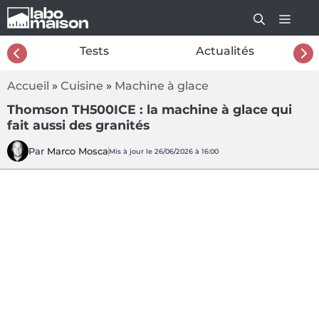
Aller
au
contenu
26
Tests
Actualités
Accueil
»
Cuisine
»
Machine à glace
Thomson TH500ICE : la machine à glace qui
fait aussi des granités
Par
Marco Mosca
Mis à jour le 26/06/2026 à 16:00