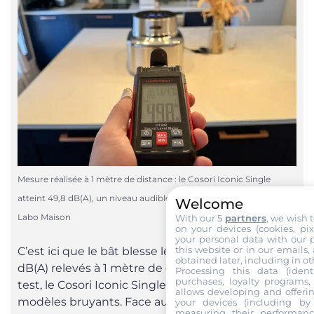
Mesure réalisée à 1 mètre de distance : le Cosori Iconic Single
atteint 49,8 dB(A), un niveau audible dans une cuisine ouverte. ©
Welcome
Labo Maison
With our 5
partners
, we wish 
on your devices (cookies, pix
your personal data with our p
this website or in our emails,
C’est ici que le bât blesse légèrement. Avec 49,8
obtained later, including in ot
dB(A) relevés à 1 mètre de distance lors de notre
Processing this data (identi
purchases, loyalty programs, 
test, le Cosori Iconic Single se classe parmi les
allows developing and offerin
modèles bruyants. Face aux 43 dB(A) du
your devices (including by 
measuring their performanc