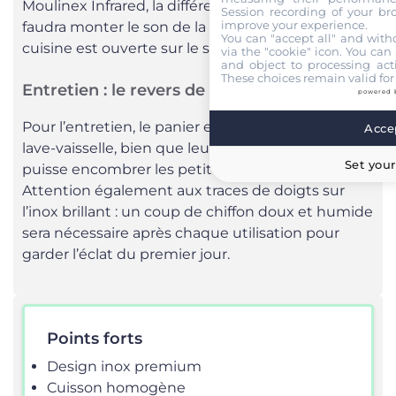
Moulinex Infrared, la différence est notable : il
Session recording of your br
improve your experience.
faudra monter le son de la télévision si votre
You can "accept all" and with
cuisine est ouverte sur le salon.
via the "cookie" icon
. You can 
and object to processing acti
These choices remain valid for
Entretien : le revers de la médaille
powered 
Pour l’entretien, le panier et la grille passent au
Accep
lave-vaisselle, bien que leur taille imposante
Set your
puisse encombrer les petites machines.
Attention également aux traces de doigts sur
l’inox brillant : un coup de chiffon doux et humide
sera nécessaire après chaque utilisation pour
garder l’éclat du premier jour.
Points forts
Design inox premium
Cuisson homogène