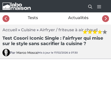
Aller
au
contenu
26
Tests
Actualités
Accueil
»
Cuisine
»
Airfryer / friteuse à air chaud
Test Cosori Iconic Single : l’airfryer qui mise
sur le style sans sacrifier la cuisine ?
Par
Marco Mosca
Mis à jour le 17/02/2026 à 07:30