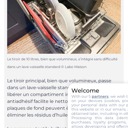
Le tiroir de 10 litres, bien que volumineux, s’intègre sans difficulté
dans un lave-vaisselle standard © Labo Maison
Le tiroir principal, bien que volumineux, passe
dans un lave-vaisselle standard, à condition de
Welcome
libérer un compartiment inférieur. Le revêtement
With our 5
partners
, we wish 
on your devices (cookies, pix
antiadhésif facilite le nettoyage manuel, et les
your personal data with our p
plaques de fond peuvent être retirées pour
this website or in our emails,
obtained later, including in ot
éliminer les résidus d’huile.
Processing this data (identi
purchases, loyalty programs, 
allows developing and offerin