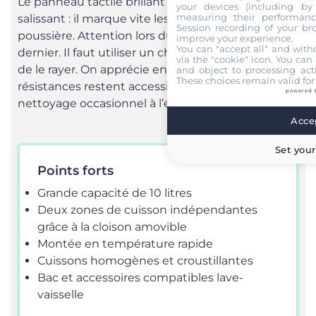
Le panneau tactile brillant reste toutefois
your devices (including by 
measuring their performanc
salissant : il marque vite les traces de doigts et la
Session recording of your br
poussière. Attention lors du nettoyage de ce
improve your experience.
You can "accept all" and with
dernier. Il faut utiliser un chiffon doux pour éviter
via the "cookie" icon
. You can 
de le rayer. On apprécie en revanche que les
and object to processing acti
These choices remain valid for
résistances restent accessibles pour un
powered 
nettoyage occasionnel à l’éponge humide.
Accep
Set your
Points forts
Grande capacité de 10 litres
Deux zones de cuisson indépendantes
grâce à la cloison amovible
Montée en température rapide
Cuissons homogènes et croustillantes
Bac et accessoires compatibles lave-
vaisselle