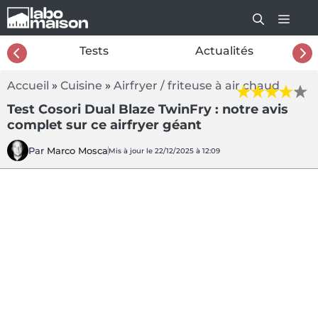
Aller
au
contenu
26
Tests
Actualités
Accueil
»
Cuisine
»
Airfryer / friteuse à air chaud
Test Cosori Dual Blaze TwinFry : notre avis
complet sur ce airfryer géant
Par
Marco Mosca
Mis à jour le 22/12/2025 à 12:09