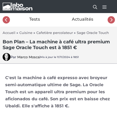
Aller
au
contenu
26
Tests
Actualités
Accueil
»
Cuisine
»
Cafetière percolateur
»
Sage Oracle Touch
Bon Plan – La machine à café ultra premium
Sage Oracle Touch est à 1851 €
Par
Marco Mosca
Mis à jour le 11/11/2024 à 18:51
C'est la machine à café expresso avec broyeur
semi-automatique ultime de Sage. La Oracle
Touch est un appareil ultra premium pour les
aficionados du café. Son prix est en baisse chez
Ubaldi. Elle s'affiche à 1851 €.