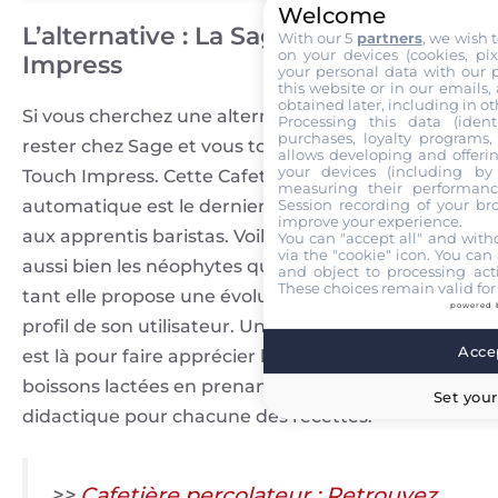
Welcome
L’alternative : La Sage Barista Touch
With our 5
partners
, we wish 
on your devices (cookies, pix
Impress
your personal data with our p
this website or in our emails,
obtained later, including in ot
Si vous cherchez une alternative, vous pouvez
Processing this data (identi
purchases, loyalty programs, 
rester chez Sage et vous tourner vers la Barista
allows developing and offerin
your devices (including by 
Touch Impress. Cette Cafetière expresso semi
measuring their performanc
automatique est le dernier joujou de Sage dédié
Session recording of your br
improve your experience.
aux apprentis baristas. Voilà un appareil qui ravira
You can "accept all" and with
via the "cookie" icon
. You can 
aussi bien les néophytes que les amateurs avertis
and object to processing acti
These choices remain valid for
tant elle propose une évolutivité en fonction du
powered 
profil de son utilisateur. Une chose est sûre, elle
Accep
est là pour faire apprécier le café et les différentes
boissons lactées en prenant le parti d’être très
Set your
didactique pour chacune des recettes.
>>
Cafetière percolateur : Retrouvez