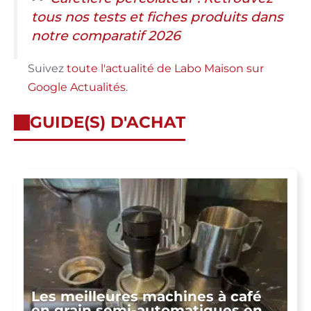
tous nos tests et fiches produits dans
notre comparatif 2026
Suivez
toute l'actualité de Labo Maison sur
Google Actualités
.
GUIDE(S) D'ACHAT
Les meilleures machines à café
en grain semi-automatiques en