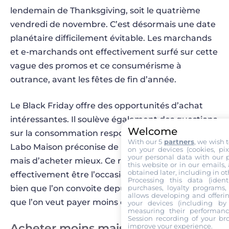
lendemain de Thanksgiving, soit le quatrième
vendredi de novembre. C’est désormais une date
planétaire difficilement évitable. Les marchands
et e-marchands ont effectivement surfé sur cette
vague des promos et ce consumérisme à
outrance, avant les fêtes de fin d’année.
Le Black Friday offre des opportunités d’achat
intéressantes. Il soulève également des questions
Welcome
sur la consommation responsable. C’est pourquoi
With our 5
partners
, we wish 
Labo Maison préconise de ne pas acheter plus
on your devices (cookies, pix
your personal data with our p
mais d’acheter mieux. Ce rendez-vous peut
this website or in our emails,
obtained later, including in ot
effectivement être l’occasion de se procurer un
Processing this data (identi
purchases, loyalty programs, 
bien que l’on convoite depuis plusieurs mois et
allows developing and offerin
que l’on veut payer moins cher.
your devices (including by 
measuring their performanc
Session recording of your br
Acheter moins mais mieux
improve your experience.