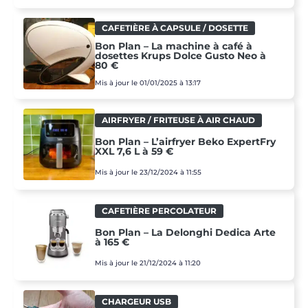
CAFETIÈRE À CAPSULE / DOSETTE
Bon Plan – La machine à café à
dosettes Krups Dolce Gusto Neo à
80 €
Mis à jour le 01/01/2025 à 13:17
AIRFRYER / FRITEUSE À AIR CHAUD
Bon Plan – L’airfryer Beko ExpertFry
XXL 7,6 L à 59 €
Mis à jour le 23/12/2024 à 11:55
CAFETIÈRE PERCOLATEUR
Bon Plan – La Delonghi Dedica Arte
à 165 €
Mis à jour le 21/12/2024 à 11:20
CHARGEUR USB