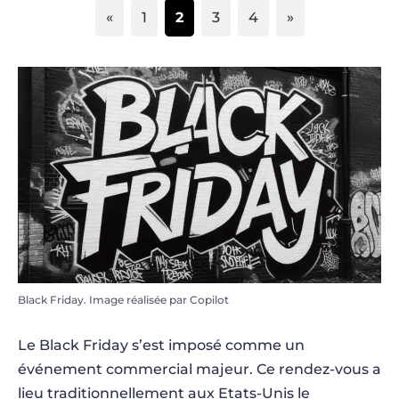
Page
Page
Page
Page
1
2
3
4
Black Friday. Image réalisée par Copilot
Le Black Friday s’est imposé comme un
événement commercial majeur. Ce rendez-vous a
lieu traditionnellement aux Etats-Unis le