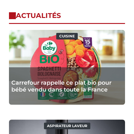
ACTUALITÉS
Carrefour
CUISINE
rappelle
ce
plat
bio
pour
Carrefour rappelle ce plat bio pour
bébé
bébé vendu dans toute la France
vendu
dans
toute
la
France
Le
ASPIRATEUR LAVEUR
nouveau