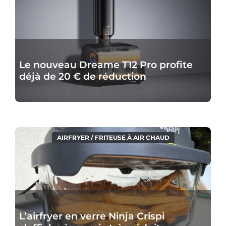
Dreame
T12
Pro
profite
Le nouveau Dreame T12 Pro profite
déjà
déjà de 20 € de réduction
de
20
€
de
réduction
L’airfryer
AIRFRYER / FRITEUSE À AIR CHAUD
en
verre
Ninja
Crispi
s’affiche
L’airfryer en verre Ninja Crispi
à