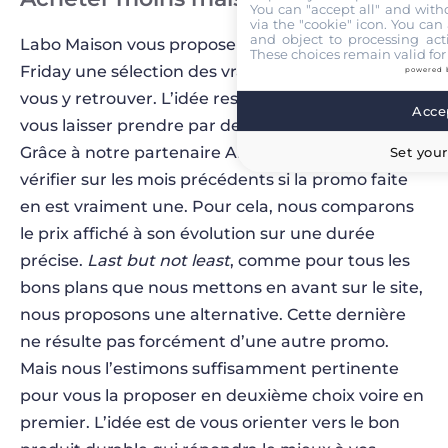
You can "accept all" and with
via the "cookie" icon
. You can 
and object to processing acti
Labo Maison vous propose à l’occasion du Black
These choices remain valid for
Friday une sélection des vraies promos afin de
powered 
vous y retrouver. L’idée reste avant tout de ne pas
Accep
vous laisser prendre par des fausses ristournes.
Grâce à notre partenaire Affilizz, nous pouvons
Set your
vérifier sur les mois précédents si la promo faite
en est vraiment une. Pour cela, nous comparons
le prix affiché à son évolution sur une durée
précise.
Last but not least
, comme pour tous les
bons plans que nous mettons en avant sur le site,
nous proposons une alternative. Cette dernière
ne résulte pas forcément d’une autre promo.
Mais nous l’estimons suffisamment pertinente
pour vous la proposer en deuxième choix voire en
premier. L’idée est de vous orienter vers le bon