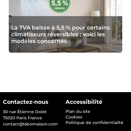
à
5,5
%
La TVA baisse à 5,5 % pour certains
pour
climatiseurs réversibles : voici les
certains
modèles concernés
climatiseurs
réversibles
:
voici
les
modèles
concernés
Contactez-nous
Accessibilité
Plan du site
30 rue Étienne Dolet
Cookies
75020 Paris France
Politique de confidentialité
contact@labomaison.com