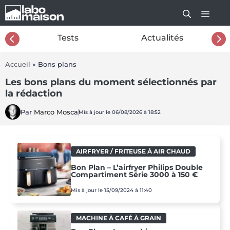
Aller
au
contenu
26
Tests
Actualités
Accueil
»
Bons plans
Les bons plans du moment sélectionnés par
la rédaction
Par
Marco Mosca
Mis à jour le 06/08/2026 à 18:52
AIRFRYER / FRITEUSE À AIR CHAUD
Bon Plan – L’airfryer Philips Double
Compartiment Série 3000 à 150 €
Mis à jour le 15/09/2024 à 11:40
MACHINE À CAFÉ À GRAIN