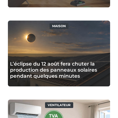
deux
modèles
très
puissants
L’éclipse
MAISON
du
12
août
fera
chuter
L’éclipse du 12 août fera chuter la
la
production des panneaux solaires
production
pendant quelques minutes
des
panneaux
solaires
pendant
La
VENTILATEUR
quelques
TVA
minutes
baisse