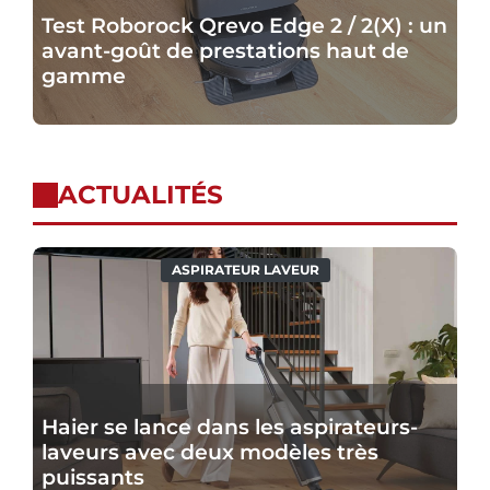
Test Roborock Qrevo Edge 2 / 2(X) : un
avant-goût de prestations haut de
gamme
ACTUALITÉS
Haier
ASPIRATEUR LAVEUR
se
lance
dans
les
aspirateurs-
Haier se lance dans les aspirateurs-
laveurs
laveurs avec deux modèles très
avec
puissants