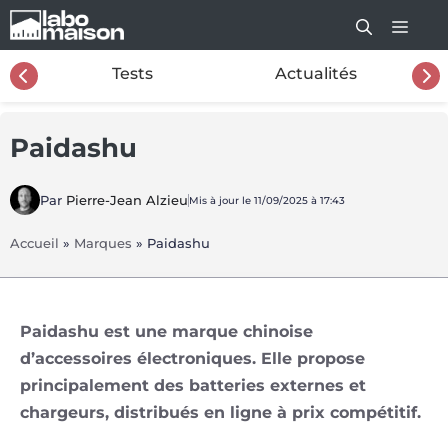
Aller
au
contenu
26
Tests
Actualités
Paidashu
Par
Pierre-Jean Alzieu
Mis à jour le 11/09/2025 à 17:43
Accueil
»
Marques
»
Paidashu
Paidashu est une marque chinoise
d’accessoires électroniques. Elle propose
principalement des batteries externes et
chargeurs, distribués en ligne à prix compétitif.