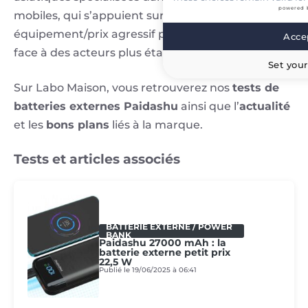
powered 
mobiles, qui s’appuient sur un rapport
équipement/prix agressif pour se faire une place
Accep
face à des acteurs plus établis.
Set your
Sur Labo Maison, vous retrouverez nos
tests de
batteries externes Paidashu
ainsi que l’
actualité
et les
bons plans
liés à la marque.
Tests et articles associés
BATTERIE EXTERNE / POWER
BANK
Paidashu 27000 mAh : la
batterie externe petit prix
22,5 W
Publié le 19/06/2025 à 06:41