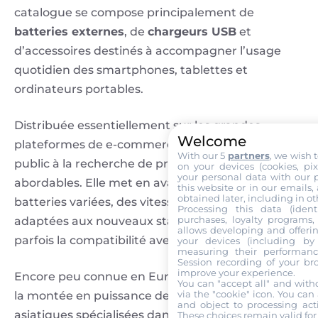
catalogue se compose principalement de
batteries externes
, de
chargeurs USB
et
d’accessoires destinés à accompagner l’usage
quotidien des smartphones, tablettes et
ordinateurs portables.
Distribuée essentiellement sur les grandes
Welcome
plateformes de e-commerce, la marque vise un
With our 5
partners
, we wish 
public à la recherche de produits pratiques et
on your devices (cookies, pix
your personal data with our p
abordables. Elle met en avant des capacités de
this website or in our emails,
obtained later, including in ot
batteries variées, des vitesses de charge
Processing this data (identi
purchases, loyalty programs, 
adaptées aux nouveaux standards USB-C et
allows developing and offerin
parfois la compatibilité avec la charge rapide.
your devices (including by 
measuring their performanc
Session recording of your br
improve your experience.
Encore peu connue en Europe, Paidashu illustre
You can "accept all" and with
via the "cookie" icon
. You can 
la montée en puissance de nombreuses marques
and object to processing acti
asiatiques spécialisées dans les accessoires
These choices remain valid for