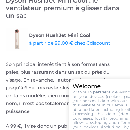
Dyson HushJet Mini Cool : le
ventilateur premium à glisser dans
un sac
Dyson HushJet Mini Cool
à partir de 99,00 € chez Cdiscount
Son principal intérêt tient à son format sans
pales, plus rassurant dans un sac ou près du
visage. En revanche, l’autonomie annoncée
Welcome
jusqu’à 6 heures reste plus limitée que celle de
With our 5
partners
, we wish 
certains modèles bien moins chers. Et malgré son
on your devices (cookies, pix
your personal data with our p
nom, il n’est pas totalement silencieux à pleine
this website or in our emails,
obtained later, including in ot
puissance.
Processing this data (identi
purchases, loyalty programs, 
allows developing and offerin
À 99 €, il vise donc un public prêt à payer pour le
your devices (including by 