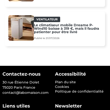
VENTILATEUR
Le climatiseur mobile Dreame P-
Wind10 baisse à 319 €, mais il faudra
patienter pour être livré
Publié le 21/07/2026
Contactez-nous
Accessibilité
Plan du site
30 rue Étienne Dolet
Cookies
75020 Paris France
Politique de confidentialité
contact@labomaison.com
Liens utiles
Newsletter