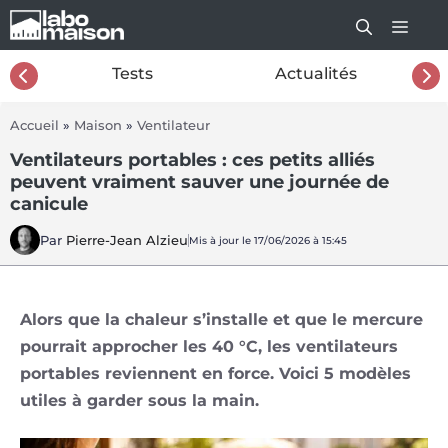
Aller
au
contenu
26
Tests
Actualités
Accueil
»
Maison
»
Ventilateur
Ventilateurs portables : ces petits alliés
peuvent vraiment sauver une journée de
canicule
Par
Pierre-Jean Alzieu
Mis à jour le 17/06/2026 à 15:45
Alors que la chaleur s’installe et que le mercure
pourrait approcher les 40 °C, les ventilateurs
portables reviennent en force. Voici 5 modèles
utiles à garder sous la main.