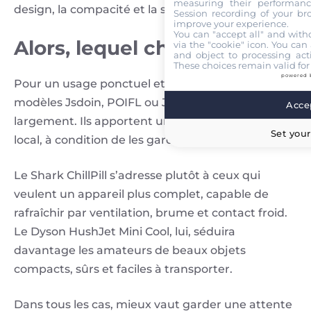
measuring their performanc
design, la compacité et la sécurité d’usage.
Session recording of your br
improve your experience.
You can "accept all" and with
Alors, lequel choisir ?
via the "cookie" icon
. You can 
and object to processing acti
These choices remain valid for
powered 
Pour un usage ponctuel et économique, les
modèles Jsdoin, POIFL ou Jisulife suffisent
Accep
largement. Ils apportent un vrai soulagement
Set your
local, à condition de les garder près de soi.
Le Shark ChillPill s’adresse plutôt à ceux qui
veulent un appareil plus complet, capable de
rafraîchir par ventilation, brume et contact froid.
Le Dyson HushJet Mini Cool, lui, séduira
davantage les amateurs de beaux objets
compacts, sûrs et faciles à transporter.
Dans tous les cas, mieux vaut garder une attente