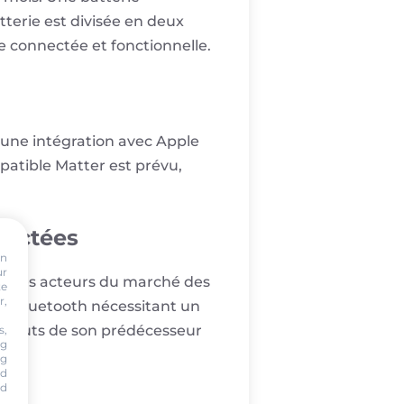
tterie est divisée en deux
e connectée et fonctionnelle.
 une intégration avec Apple
tible Matter est prévu,
nectées
on
ur
autres acteurs du marché des
te
r,
ure Bluetooth nécessitant un
 défauts de son prédécesseur
s,
ng
ng
nd
nd