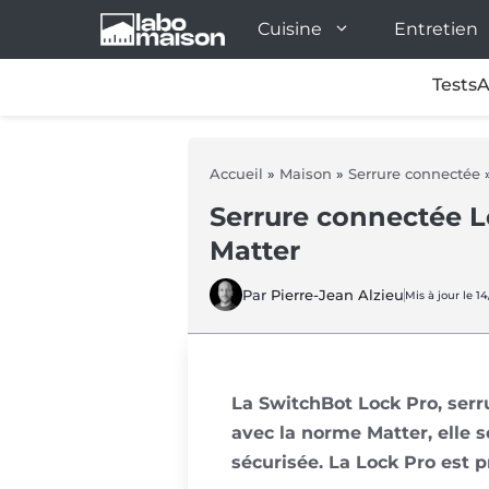
Aller
Cuisine
Entretien
au
contenu
Tests
A
Accueil
»
Maison
»
Serrure connectée
Serrure connectée L
Matter
Par
Pierre-Jean Alzieu
Mis à jour le 1
La SwitchBot Lock Pro, serr
avec la norme Matter, elle 
sécurisée. La Lock Pro est p