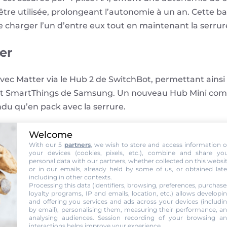
tre utilisée, prolongeant l’autonomie à un an. Cette ba
 charger l’un d’entre eux tout en maintenant la serrur
er
vec Matter via le Hub 2 de SwitchBot, permettant ainsi
t SmartThings de Samsung. Un nouveau Hub Mini compa
ndu qu’en pack avec la serrure.
eux sur le marché des serrures con
Welcome
With our 5
partners
, we wish to store and access information 
your devices (cookies, pixels, etc.), combine and share yo
 se positionne comme un concurrent sérieux face aux 
personal data with our partners, whether collected on this websi
or in our emails, already held by some of us, or obtained late
 la
Nuki Smart Lock 4.0 Pro
. Bien qu’elle soit une serr
including in other contexts.
e à l’application Maison, la Lock Pro corrige plusieurs
Processing this data (identifiers, browsing, preferences, purchase
loyalty programs, IP and emails, location, etc.) allows developi
ntéressantes.
and offering you services and ads across your devices (includi
by email), personalising them, measuring their performance, a
analysing audiences. Session recording of your browsing a
é
interactions helps improve your experience.