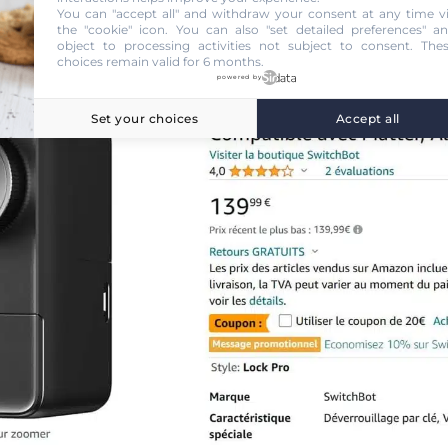
You can "accept all" and withdraw your consent at any time v
the "cookie" icon
. You can also "set detailed preferences" a
object to processing activities not subject to consent. The
choices remain valid for 6 months.
powered by
Set your choices
Accept all