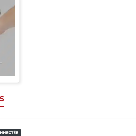
–
S
ONNECTÉE