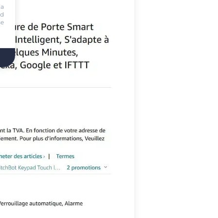
ia
nd
se