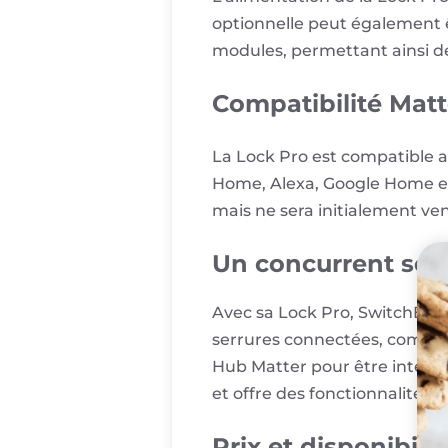
optionnelle peut également ê
modules, permettant ainsi de
Compatibilité Matt
La Lock Pro est compatible a
Home, Alexa, Google Home e
mais ne sera initialement ve
Un concurrent séri
Avec sa Lock Pro, SwitchBot
serrures connectées, comme
Hub Matter pour être intégré
et offre des fonctionnalités i
Prix et disponibilit