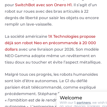
pour
SwitchBot avec son Onero H1
. Il s’agit d’un
robot sur roues avec des bras articulés à 22
degrés de liberté pour saisir les objets ou encore
remplir un lave-vaisselle.
La société américaine
1X Technologies propose
déjà son robot Neo en précommande à 20 000
dollars
avec une livraison pour 2026. Son modèle
NEO Gamma adopte même un revêtement en
tissu doux au toucher et évite l’aspect métallique.
Malgré tous ces progrès, les robots humanoïdes
sont loin d’être autonomes. Le G1 du défilé
parisien était télécommandé, comme expliqué
précédemment. Stéphane Bohbot explique que
Welcome
« l’ambition est de le rendre progressivement
With our 5
partners
, we wish 
on your devices (cookies, pix
autonome ».
L’entreprise planche en ce moment