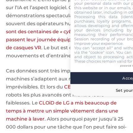
your personal data with our p
sur l’IA et l’aspect logiciel. Car oui, derrière les
this website or in our emails,
obtained later, including in ot
démonstrations spectaculaires se cachent
Processing this data (identi
purchases, loyalty programs, 
souvent des opérateurs humains. En Chine,
ce
allows developing and offerin
your devices (including by 
sont des centaines de
« cyber-travailleurs »
qui
measuring their performanc
Session recording of your br
passent leur journée équipés d’exosquelettes et
improve your experience.
de casques VR
. Le but est d’enregistrer leurs
You can "accept all" and with
via the "cookie" icon
. You can 
mouvements et d’entraîner l’IA des robots.
and object to processing acti
These choices remain valid for
powered 
Ces données sont très importantes pour que les
Accep
machines s’adaptent aux maisons parfois
imprévisibles. Et lors du
CES 2026
, même les
Set your
robots les plus avancés ont montré leurs
faiblesses. Le
CLOiD de LG a mis beaucoup de
temps à mettre un simple vêtement dans une
machine à laver
. Alors pourquoi payer jusqu’à 25
000 dollars pour une tâche que l’on peut faire soi-