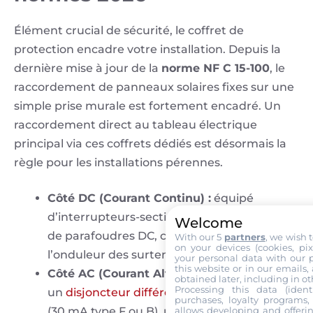
Élément crucial de sécurité, le coffret de
protection encadre votre installation. Depuis la
dernière mise à jour de la
norme NF C 15-100
, le
raccordement de panneaux solaires fixes sur une
simple prise murale est fortement encadré. Un
raccordement direct au tableau électrique
principal via ces coffrets dédiés est désormais la
règle pour les installations pérennes.
Côté DC (Courant Continu) :
équipé
d’interrupteurs-sectionneurs, de fusibles et
Welcome
de parafoudres DC, ce coffret protège
With our 5
partners
, we wish 
on your devices (cookies, pix
l’onduleur des surtensions liées à la foudre.
your personal data with our p
this website or in our emails,
Côté AC (Courant Alternatif) :
il comprend
obtained later, including in ot
Processing this data (identi
un
disjoncteur différentiel
haute sensibilité
purchases, loyalty programs, 
(30 mA type F ou B), un disjoncteur de
allows developing and offerin