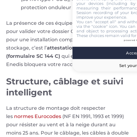
your devices (including by 
protection onduleur et un parafoudre AC.
measuring their performanc
Session recording of your br
improve your experience.
You can "accept all" and with
La présence de ces équipements est obligatoire
via the "cookie" icon
. You can 
pour valider votre dossier Consuel. Notez que
and object to processing acti
These choices remain valid for
pour une installation comportant des batteries de
powered 
stockage, c’est l’
attestation Consuel violette
Accep
(formulaire SC 144 C)
qui est requise. Sans elle,
Enedis bloquera votre raccordement.
Set your
Structure, câblage et suivi
intelligent
La structure de montage doit respecter
les
normes Eurocodes
(NF EN 1991, 1993 et 1999)
pour résister au vent et à la neige durant au
moins 25 ans. Pour le câblage, les câbles à double