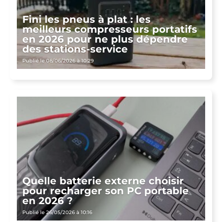
Fini les pneus à plat : les
meilleurs compresseurs portatifs
en 2026 pour ne plus dépendre
des stations-service
Publié le 08/06/2026 à 10:29
Quelle batterie externe choisir
pour recharger son PC portable
en 2026 ?
Publié le 26/05/2026 à 10:16