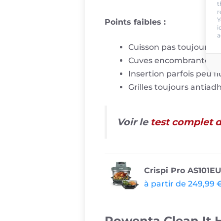
t
r
Y
Points faibles :
i
a
Cuisson pas toujours
Cuves encombrantes av
Insertion parfois peu fl
Grilles toujours antiad
Voir le
test complet d
Crispi Pro AS101E
à partir de 249,99 
Rowenta Clean It H