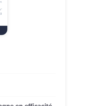
on
.
e"
ng
agne en efficacité