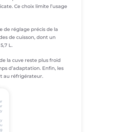
icate. Ce choix limite l’usage
e de réglage précis de la
des de cuisson, dont un
5,7 L.
e la cuve reste plus froid
ps d’adaptation. Enfin, les
 au réfrigérateur.
ur
ur
by
ty
ou
ng