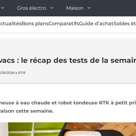
Gros électro
Maison
ctualités
Bons plans
Comparatifs
Guide d’achat
Soldes é
acs : le récap des tests de la semai
4/05/2026 à 07:15
neuse à eau chaude et robot tondeuse RTK à petit prix
Maison cette semaine.