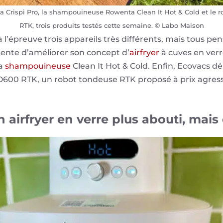
inja Crispi Pro, la shampouineuse Rowenta Clean It Hot & Cold et l
RTK, trois produits testés cette semaine. © Labo Maison
 l’épreuve trois appareils très différents, mais tous pen
tente d’améliorer son concept d’
airfryer
à cuves en verr
sa
shampouineuse
Clean It Hot & Cold. Enfin, Ecovacs dé
600 RTK, un robot tondeuse RTK proposé à prix agressif
un airfryer en verre plus abouti, mais