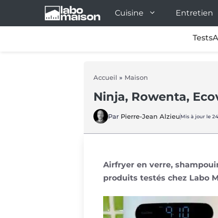
Aller
Cuisine
Entretien
au
contenu
Tests
A
Accueil
»
Maison
Ninja, Rowenta, Ecov
Par
Pierre-Jean Alzieu
Mis à jour le 2
Airfryer en verre, shampoui
produits testés chez Labo 