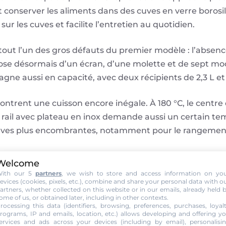
et conserver les aliments dans des cuves en verre borosil
ur les cuves et facilite l’entretien au quotidien.
tout l’un des gros défauts du premier modèle : l’absenc
ose désormais d’un écran, d’une molette et de sept mo
agne aussi en capacité, avec deux récipients de 2,3 L et 
trent une cuisson encore inégale. À 180 °C, le centre d
 rail avec plateau en inox demande aussi un certain tem
cuves plus encombrantes, notamment pour le rangement
Welcome
ith our 5
partners
, we wish to store and access information on yo
cate
evices (cookies, pixels, etc.), combine and share your personal data with o
artners, whether collected on this website or in our emails, already held 
 que sur le premier Crispi
ome of us, or obtained later, including in other contexts.
rocessing this data (identifiers, browsing, preferences, purchases, loyal
 pratiques
rograms, IP and emails, location, etc.) allows developing and offering y
ervices and ads across your devices (including by email), personalisi