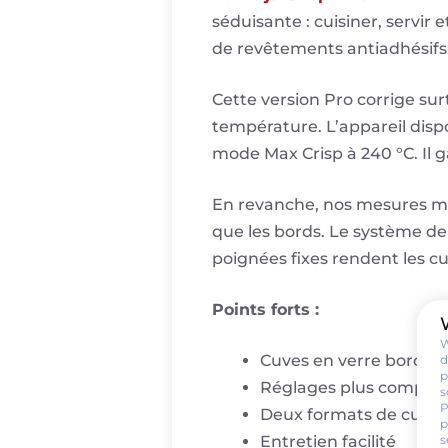
séduisante : cuisiner, servir 
de revêtements antiadhésifs s
Cette version Pro corrige sur
température. L’appareil disp
mode Max Crisp à 240 °C. Il g
En revanche, nos mesures mon
que les bords. Le système de
poignées fixes rendent les 
Points forts :
W
Cuves en verre borosili
d
p
Réglages plus complets
s
P
Deux formats de cuves
p
s
Entretien facilité