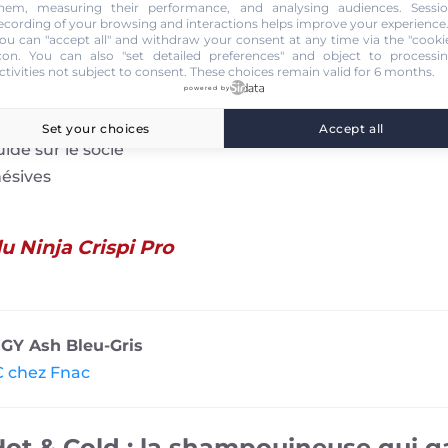
hem, measuring their performance, and analysing audiences. Sessi
ecording of your browsing and interactions helps improve your experience
ou can "accept all" and withdraw your consent at any time via the "cooki
con
. You can also "set detailed preferences" and object to processi
ctivities not subject to consent. These choices remain valid for 6 months.
powered by
 homogène
ec poignées fixes
Set your choices
Accept all
uide sur le socle
hésives
u Ninja Crispi Pro
UGY Ash Bleu-Gris
€ chez Fnac
ot & Cold : la shampouineuse qui g