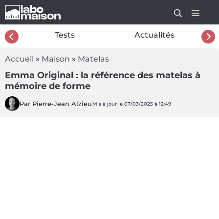
Aller
au
contenu
26
Tests
Actualités
Accueil
»
Maison
»
Matelas
Emma Original : la référence des matelas à
mémoire de forme
Par
Pierre-Jean Alzieu
Mis à jour le 07/03/2025 à 12:49