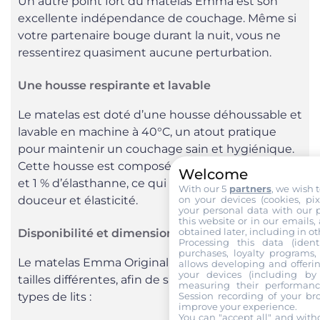
Un autre point fort du matelas Emma est son
excellente indépendance de couchage. Même si
votre partenaire bouge durant la nuit, vous ne
ressentirez quasiment aucune perturbation.
Une housse respirante et lavable
Le matelas est doté d’une housse déhoussable et
lavable en machine à 40°C, un atout pratique
pour maintenir un couchage sain et hygiénique.
Cette housse est composée de 99 % de polyester
Welcome
et 1 % d’élasthanne, ce qui garantit à la fois
With our 5
partners
, we wish 
on your devices (cookies, pix
douceur et élasticité.
your personal data with our p
this website or in our emails,
obtained later, including in ot
Disponibilité et dimensions
Processing this data (identi
purchases, loyalty programs, 
Le matelas Emma Original est proposé en 13
allows developing and offerin
your devices (including by 
tailles différentes, afin de s’adapter à tous les
measuring their performanc
Session recording of your br
types de lits :
improve your experience.
You can "accept all" and with