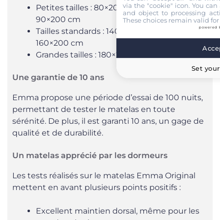
via the "cookie" icon
. You can 
Petites tailles : 80×200 cm, 90×190 cm,
and object to processing acti
90×200 cm
These choices remain valid for
powered 
Tailles standards : 140×190 cm, 140×200 cm,
160×200 cm
Accep
Grandes tailles : 180×200 cm, 200×200 cm
Set your
Une garantie de 10 ans
Emma propose une période d’essai de 100 nuits,
permettant de tester le matelas en toute
sérénité. De plus, il est garanti 10 ans, un gage de
qualité et de durabilité.
Un matelas apprécié par les dormeurs
Les tests réalisés sur le matelas Emma Original
mettent en avant plusieurs points positifs :
Excellent maintien dorsal, même pour les