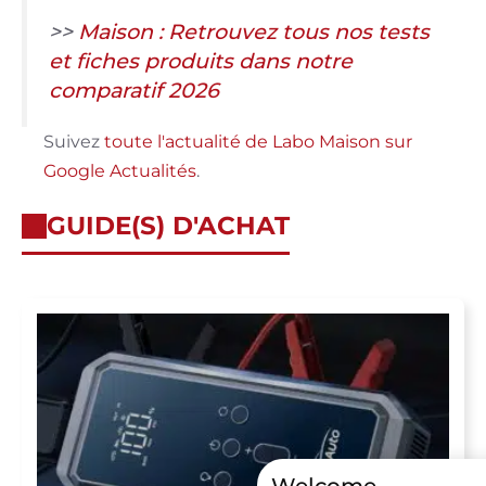
>>
Maison : Retrouvez tous nos tests
et fiches produits dans notre
comparatif 2026
Suivez
toute l'actualité de Labo Maison sur
Google Actualités
.
GUIDE(S) D'ACHAT