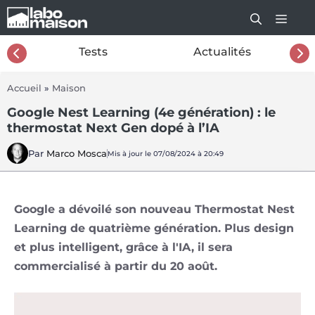
Aller
au
contenu
26
Tests
Actualités
Accueil
»
Maison
Google Nest Learning (4e génération) : le
thermostat Next Gen dopé à l’IA
Par
Marco Mosca
Mis à jour le 07/08/2024 à 20:49
Google a dévoilé son nouveau Thermostat Nest
Learning de quatrième génération. Plus design
et plus intelligent, grâce à l'IA, il sera
commercialisé à partir du 20 août.