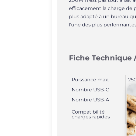
200W n’est pas tout à fait 
efficacement la charge de p
plus adapté à un bureau qu’
l’une des plus performantes
Fiche Technique /
Puissance max.
25
Nombre USB-C
4
Nombre USB-A
2
FC
Compatibilité
charges rapides
Qu