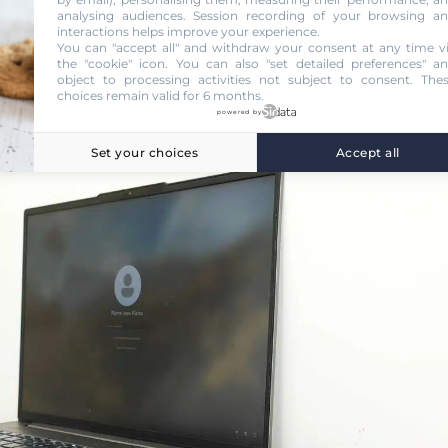
analysing audiences. Session recording of your browsing a
interactions helps improve your experience.
You can "accept all" and withdraw your consent at any time v
the "cookie" icon
. You can also "set detailed preferences" a
object to processing activities not subject to consent. The
son
choices remain valid for 6 months.
powered by
Set your choices
Accept all