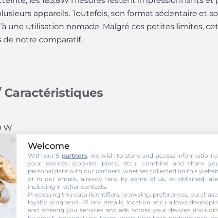
atteinte, les 183,8W mesurés restent impressionnants et
lusieurs appareils. Toutefois, son format sédentaire et 
à une utilisation nomade. Malgré ces petites limites, ce
 de notre comparatif.
 Caractéristiques
0 W
Welcome
With our 5
partners
, we wish to store and access information 
your devices (cookies, pixels, etc.), combine and share yo
personal data with our partners, whether collected on this websi
P (Huawei fast charge)
SCP (Huawei Super Charge)
AFC (Samsung 
or in our emails, already held by some of us, or obtained late
including in other contexts.
ick Charge 3+
Power Delivery 3.0
DCP SAM
Apple
Processing this data (identifiers, browsing, preferences, purchase
loyalty programs, IP and emails, location, etc.) allows developi
and offering you services and ads across your devices (includi
by email), personalising them, measuring their performance, a