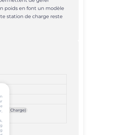
 permettent de gérer
son poids en font un modèle
tte station de charge reste
on
ur
te
Fast Charge)
r,
s,
ng
ng
nd