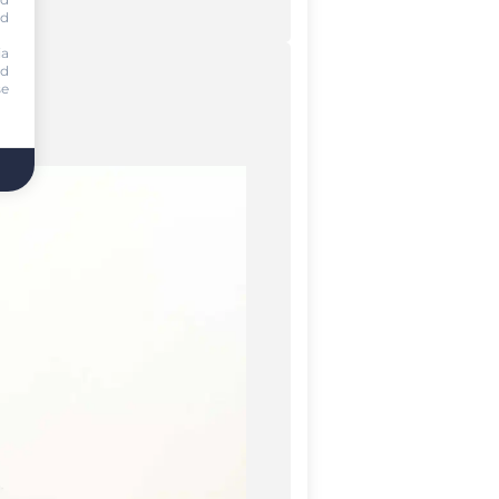
nd
ia
nd
se