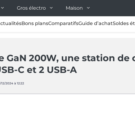
Gros électro
Maison
ctualités
Bons plans
Comparatifs
Guide d’achat
Soldes é
e GaN 200W, une station de 
USB-C et 2 USB-A
7/12/2024 à 12:22