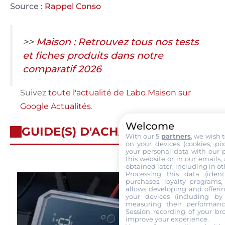
Source :
Rappel Conso
>>
Maison : Retrouvez tous nos tests
et fiches produits dans notre
comparatif 2026
Suivez
toute l'actualité de Labo Maison sur
Google Actualités
.
Welcome
GUIDE(S) D'ACHAT
With our 5
partners
, we wish 
on your devices (cookies, pix
your personal data with our p
this website or in our emails,
obtained later, including in ot
Processing this data (identi
purchases, loyalty programs, 
allows developing and offerin
your devices (including by 
measuring their performanc
Session recording of your br
improve your experience.