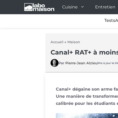
Aller
Cuisine
Entretien
au
contenu
Tests
A
Accueil
»
Maison
Canal+ RAT+ à moins
Par
Pierre-Jean Alzieu
Mis à jour le 0
Canal+ dégaine son arme fat
Une manière de transformer
calibrée pour les étudiants e