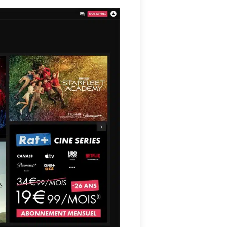
561mw
W