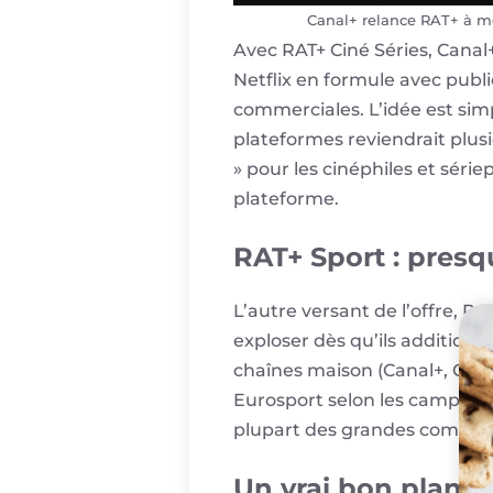
Canal+ relance RAT+ à mo
Avec RAT+ Ciné Séries, Canal
Netflix en formule avec publ
commerciales. L’idée est sim
plateformes reviendrait plus
» pour les cinéphiles et séri
plateforme.
RAT+ Sport : presq
L’autre versant de l’offre, R
exploser dès qu’ils additionn
chaînes maison (Canal+, Cana
Eurosport selon les campagne
plupart des grandes compétiti
Un vrai bon plan… 