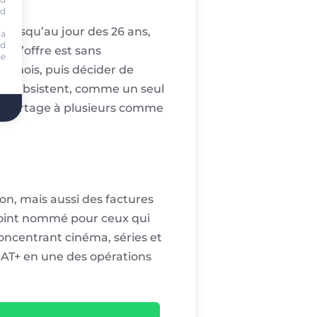
nd
e jusqu’au jour des 26 ans,
ia
nd
. L’offre est sans
se
s mois, puis décider de
es subsistent, comme un seul
on partage à plusieurs comme
n, mais aussi des factures
point nommé pour ceux qui
ncentrant cinéma, séries et
RAT+ en une des opérations