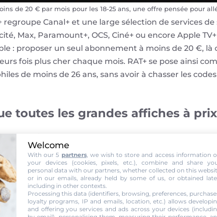
ins de 20 € par mois pour les 18‑25 ans, une offre pensée pour all
+ regroupe Canal+ et une large sélection de services 
icité, Max, Paramount+, OCS, Ciné+ ou encore Apple TV+ 
ple : proposer un seul abonnement à moins de 20 €, là
ieurs fois plus cher chaque mois. RAT+ se pose ainsi 
ephiles de moins de 26 ans, sans avoir à chasser les co
ue toutes les grandes affiches à pri
AT+ Sport, vise les fans de ballon rond et de sports méc
Welcome
ent les chaînes. Ici, Canal+ met en avant un bouquet cen
With our 5
partners
, we wish to store and access information 
l+ Foot, Canal+ Sport, Canal+ Live) et des partenaires
your devices (cookies, pixels, etc.), combine and share yo
personal data with our partners, whether collected on this websi
s. En une seule mensualité autour de 19,99 €, les moin
or in our emails, already held by some of us, or obtained late
including in other contexts.
ons de la saison, là où l’addition grimperait bien plus
Processing this data (identifiers, browsing, preferences, purchase
loyalty programs, IP and emails, location, etc.) allows developi
and offering you services and ads across your devices (includi
mais réservé aux 18‑25 ans
by email), personalising them, measuring their performance, a