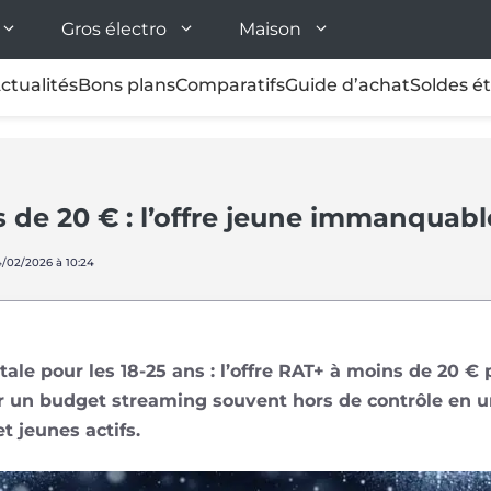
Gros électro
Maison
ctualités
Bons plans
Comparatifs
Guide d’achat
Soldes é
 de 20 € : l’offre jeune immanquabl
4/02/2026 à 10:24
ale pour les 18‑25 ans : l’offre RAT+ à moins de 20 
 un budget streaming souvent hors de contrôle en u
t jeunes actifs.