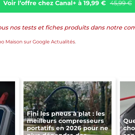
Voir l’offre chez Canal+ à 19,99 €
45,99 €
ous nos tests et fiches produits dans notre co
abo Maison sur Google Actualités
.
Fini les pneus à plat : les
meilleurs compresseurs
Que
portatifs en 2026 pour ne
cho