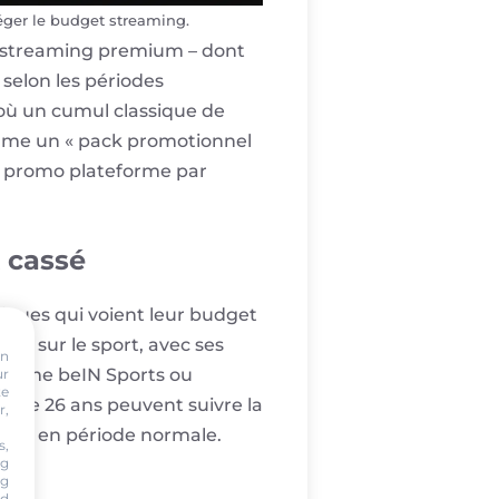
éger le budget streaming.
de streaming premium – dont
selon les périodes
 où un cumul classique de
comme un « pack promotionnel
des promo plateforme par
x cassé
aniques qui voient leur budget
tré sur le sport, avec ses
on
 comme beIN Sports ou
ur
te
s de 26 ans peuvent suivre la
r,
 haut en période normale.
s,
ng
ng
nd