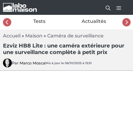
Aller
au
contenu
26
Tests
Actualités
Accueil
»
Maison
»
Caméra de surveillance
Ezviz HB8 Lite : une caméra extérieure pour
une surveillance complète à petit prix
Par
Marco Mosca
Mis à jour le 06/10/2025 à 15:51