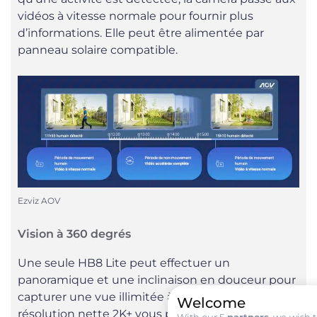
vidéos à vitesse normale pour fournir plus
d’informations. Elle peut être alimentée par
panneau solaire compatible.
Ezviz AOV
Vision à 360 degrés
Une seule HB8 Lite peut effectuer un
panoramique et une inclinaison en douceur pour
capturer une vue illimitée à 360 degrés. Sa
Welcome
résolution nette 2K+ vous permet de voir les
With our 5
partners
, we wish 