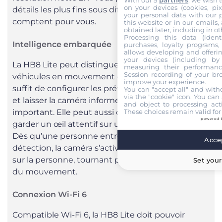
on your devices (cookies, pix
détails les plus fins sous différents angles qui
your personal data with our p
comptent pour vous.
this website or in our emails,
obtained later, including in ot
Processing this data (identi
Intelligence embarquée
purchases, loyalty programs, 
allows developing and offerin
your devices (including by 
La HB8 Lite peut distinguer les personnes et les
measuring their performanc
Session recording of your br
véhicules en mouvement des autres objets. Il
improve your experience.
suffit de configurer les préférences de détection
You can "accept all" and with
via the "cookie" icon
. You can 
et laisser la caméra informer lorsque c’est
and object to processing acti
These choices remain valid for
important. Elle peut aussi changer de vision pour
powered 
garder un œil attentif sur une activité en cours.
Dès qu’une personne entre dans la zone de
Accep
détection, la caméra s’active pour se verrouiller
sur la personne, tournant pour suivre l’intégralité
Set your
du mouvement.
Connexion Wi-Fi 6
Compatible Wi-Fi 6, la HB8 Lite doit pouvoir