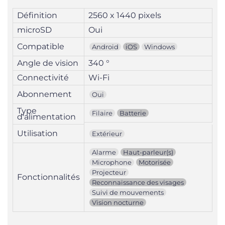
Définition
2560 x 1440 pixels
microSD
Oui
Compatible
Android
iOS
Windows
Angle de vision
340 °
Connectivité
Wi-Fi
Abonnement
Oui
Type
Filaire
Batterie
d'alimentation
Utilisation
Extérieur
Alarme
Haut-parleur(s)
Microphone
Motorisée
Projecteur
Fonctionnalités
Reconnaissance des visages
Suivi de mouvements
Vision nocturne