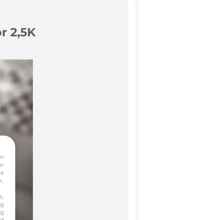
r 2,5K
on
ur
te
r,
s,
ng
ng
nd