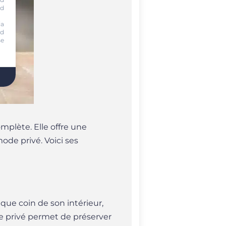
nd
ia
nd
se
mplète. Elle offre une
ode privé. Voici ses
que coin de son intérieur,
ode privé permet de préserver