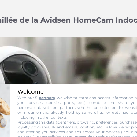
aillée de la Avidsen HomeCam Indoo
Welcome
With our 5
partners
, we wish to store and access information 
your devices (cookies, pixels, etc.), combine and share yo
personal data with our partners, whether collected on this websi
or in our emails, already held by some of us, or obtained late
including in other contexts.
Processing this data (identifiers, browsing, preferences, purchase
loyalty programs, IP and emails, location, etc.) allows developi
and offering you services and ads across your devices (includi
by email), personalising them, measuring their performance, a