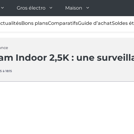
Gros électro
Maison
ctualités
Bons plans
Comparatifs
Guide d’achat
Soldes é
ance
 Indoor 2,5K : une surveil
5 à 18:15