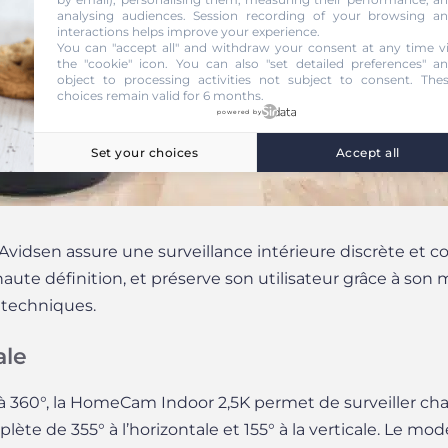
analysing audiences. Session recording of your browsing a
interactions helps improve your experience.
You can "accept all" and withdraw your consent at any time v
the "cookie" icon
. You can also "set detailed preferences" a
object to processing activities not subject to consent. The
choices remain valid for 6 months.
powered by
Set your choices
Accept all
idsen assure une surveillance intérieure discrète et co
aute définition, et préserve son utilisateur grâce à son m
s techniques.
ale
à 360°, la HomeCam Indoor 2,5K permet de surveiller cha
ète de 355° à l’horizontale et 155° à la verticale. Le m