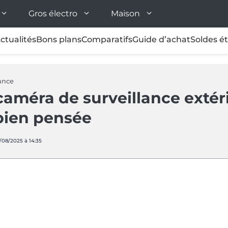
Gros électro
Maison
ctualités
Bons plans
Comparatifs
Guide d’achat
Soldes é
ance
améra de surveillance extéri
 bien pensée
1/08/2025 à 14:35