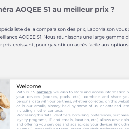
éra AOQEE S1 au meilleur prix ?
, spécialiste de la comparaison des prix, LaboMaison vous 
rveillance AOQEE S1. Nous réunissons une large gamme d’
prix croissant, pour garantir un accès facile aux options
aillée de la caméra AOQEE S1
Welcome
With our 5
partners
, we wish to store and access information 
your devices (cookies, pixels, etc.), combine and share yo
personal data with our partners, whether collected on this websi
rivaliser avec les modèles 4K les
caméras de surveillan
or in our emails, already held by some of us, or obtained late
 32 €, ce modèle WiFi d’extérieur coche de nombreuses 
including in other contexts.
Processing this data (identifiers, browsing, preferences, purchase
 un panneau solaire intégré, compatible Alexa/Google 
loyalty programs, IP and emails, location, etc.) allows developi
and offering you services and ads across your devices (includi
elligent, elle s’impose comme un bon choix pour qui 
by email), personalising them, measuring their performance, a