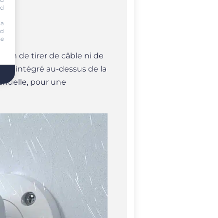
nd
ia
nd
se
soin de tirer de câble ni de
ent intégré au-dessus de la
manuelle, pour une