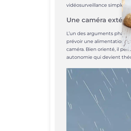
vidéosurveillance simple et s
Une caméra extérie
L’un des arguments phares de
prévoir une alimentation é
caméra. Bien orienté, il pe
autonomie qui devient théo