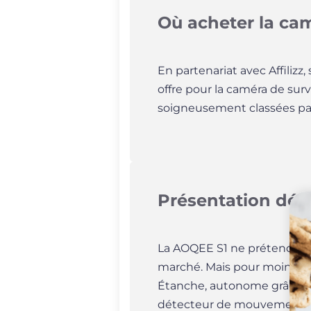
Où acheter la cam
En partenariat avec Affilizz
offre pour la caméra de su
soigneusement classées par 
Présentation dét
La AOQEE S1 ne prétend pas 
marché. Mais pour moins de
Étanche, autonome grâce à
détecteur de mouvement int