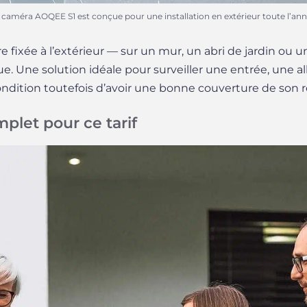
 la caméra AOQEE S1 est conçue pour une installation en extérieur toute l’ann
fixée à l’extérieur — sur un mur, un abri de jardin ou un
. Une solution idéale pour surveiller une entrée, une al
ndition toutefois d’avoir une bonne couverture de son r
let pour ce tarif