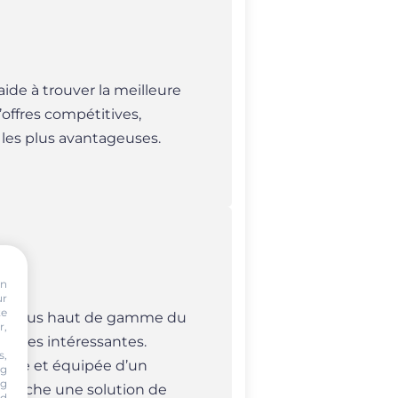
aide à trouver la meilleure
offres compétitives,
 les plus avantageuses.
on
ur
te
ce
plus haut de gamme du
r,
cases intéressantes.
s,
Home et équipée d’un
ng
ng
cherche une solution de
nd