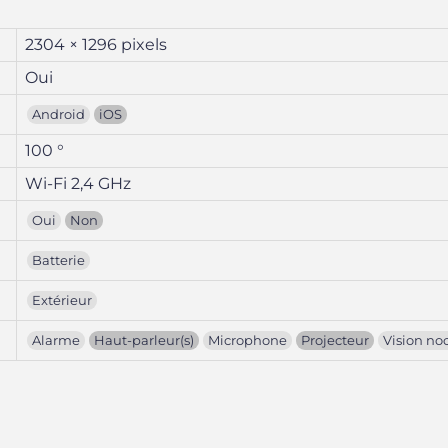
2304 × 1296 pixels
Oui
Android
iOS
100 °
Wi-Fi 2,4 GHz
Oui
Non
Batterie
Extérieur
Alarme
Haut-parleur(s)
Microphone
Projecteur
Vision no