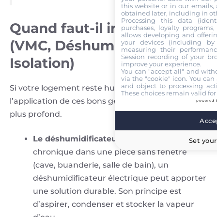
this website or in our emails,
obtained later, including in ot
Processing this data (identi
Quand faut-il investir ?
purchases, loyalty programs, 
allows developing and offerin
(VMC, Déshumidificateur,
your devices (including by 
measuring their performanc
Session recording of your br
Isolation)
improve your experience.
You can "accept all" and with
via the "cookie" icon
. You can 
and object to processing acti
Si votre logement reste humide malgré
These choices remain valid for
l’application de ces bons gestes, le problème est
powered 
plus profond.
Accep
Le déshumidificateur
: si l’humidité est
Set your
chronique dans une pièce sans fenêtre
(cave, buanderie, salle de bain), un
déshumidificateur électrique peut apporter
une solution durable. Son principe est
d’aspirer, condenser et stocker la vapeur