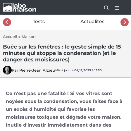
Aller
au
contenu
26
Tests
Actualités
Accueil
»
Maison
Buée sur les fenêtres : le geste simple de 15
minutes qui stoppe la condensation (et le
danger des moisissures)
Par
Pierre-Jean Alzieu
Mis à jour le 04/12/2025 à 13:50
Ce n'est pas une fatalité ! Si vos vitres sont
noyées sous la condensation, vous faites face à
un excès d'humidité qui favorise les
moisissures toxiques et dégrade votre maison.
Inutile d'investir immédiatement dans des