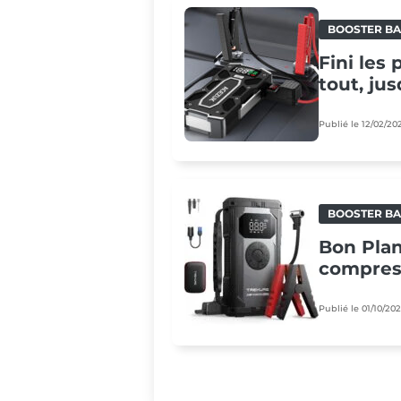
BOOSTER BA
Fini les
tout, jus
Publié le 12/02/20
BOOSTER BA
Bon Plan
compress
Publié le 01/10/20