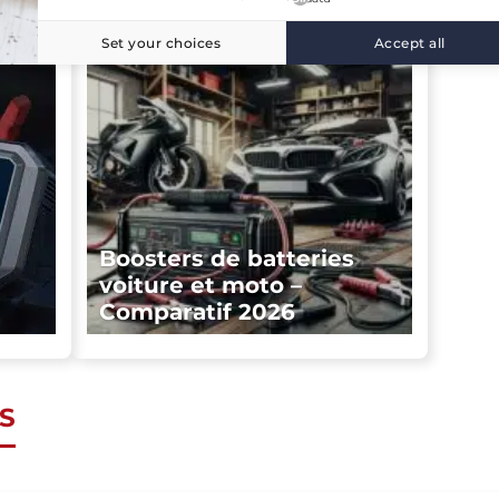
Set your choices
Accept all
Boosters de batteries
voiture et moto –
Comparatif 2026
S