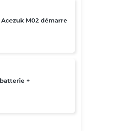
rie Acezuk M02 démarre
batterie +