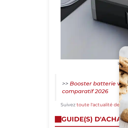
Le bo
>>
Booster batterie voit
comparatif 2026
Suivez
toute l'actualité de L
GUIDE(S) D'ACHAT