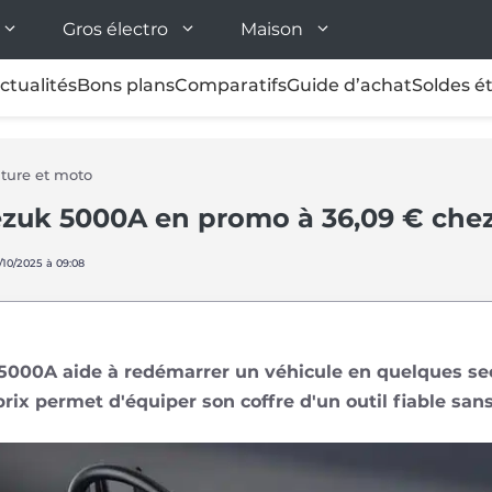
Gros électro
Maison
ctualités
Bons plans
Comparatifs
Guide d’achat
Soldes é
iture et moto
cezuk 5000A en promo à 36,09 € ch
/10/2025 à 09:08
 5000A aide à redémarrer un véhicule en quelques 
rix permet d'équiper son coffre d'un outil fiable san