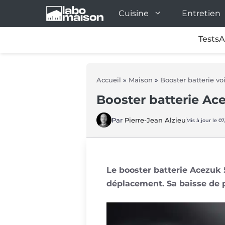
Aller
Cuisine
Entretien
au
contenu
Tests
A
Accueil
»
Maison
»
Booster batterie vo
Booster batterie A
Par
Pierre-Jean Alzieu
Mis à jour le 07
Le booster batterie Acezuk
déplacement. Sa baisse de p