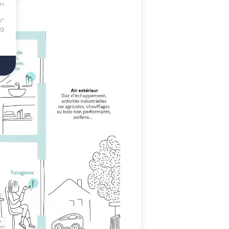
on
.
e"
ng