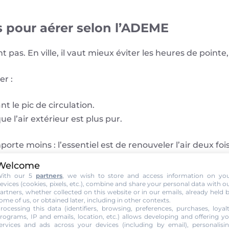
pour aérer selon l’ADEME
pas. En ville, il vaut mieux éviter les heures de pointe,
r :
t le pic de circulation.
ue l’air extérieur est plus pur.
e moins : l’essentiel est de renouveler l’air deux fois
Welcome
lution dans votre logement
ith our 5
partners
, we wish to store and access information on yo
evices (cookies, pixels, etc.), combine and share your personal data with o
artners, whether collected on this website or in our emails, already held 
pur chez vous ? Détrompez-vous.
ome of us, or obtained later, including in other contexts.
rocessing this data (identifiers, browsing, preferences, purchases, loyal
rograms, IP and emails, location, etc.) allows developing and offering y
ervices and ads across your devices (including by email), personalisi