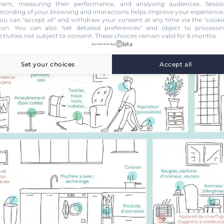
hem, measuring their performance, and analysing audiences. Sessi
ecording of your browsing and interactions helps improve your experience
ou can "accept all" and withdraw your consent at any time via the "cooki
con
. You can also "set detailed preferences" and object to processi
ctivities not subject to consent. These choices remain valid for 6 months.
powered by
Set your choices
Accept all