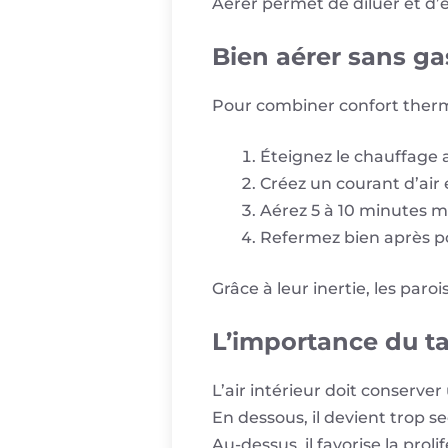
Aérer permet de diluer et d’é
Bien aérer sans gas
Pour combiner confort thermiq
Éteignez le chauffage a
Créez un courant d’air 
Aérez 5 à 10 minutes 
Refermez bien après po
Grâce à leur inertie, les paro
L’importance du t
L’air intérieur doit conserve
En dessous, il devient trop sec
Au-dessus, il favorise la prol