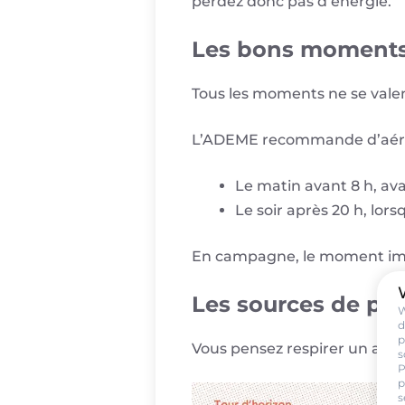
perdez donc pas d’énergie.
Les bons moments 
Tous les moments ne se valent 
L’ADEME recommande d’aére
Le matin avant 8 h, avan
Le soir après 20 h, lorsq
En campagne, le moment import
Les sources de pol
W
d
p
Vous pensez respirer un air 
s
P
p
s