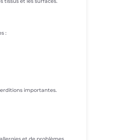
 tissus et les surfaces.
s :
éperditions importantes.
d’allergies et de problèmes