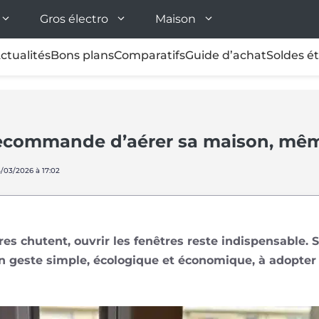
Gros électro
Maison
ctualités
Bons plans
Comparatifs
Guide d’achat
Soldes é
commande d’aérer sa maison, même 
5/03/2026 à 17:02
 chutent, ouvrir les fenêtres reste indispensable. S
n geste simple, écologique et économique, à adopter