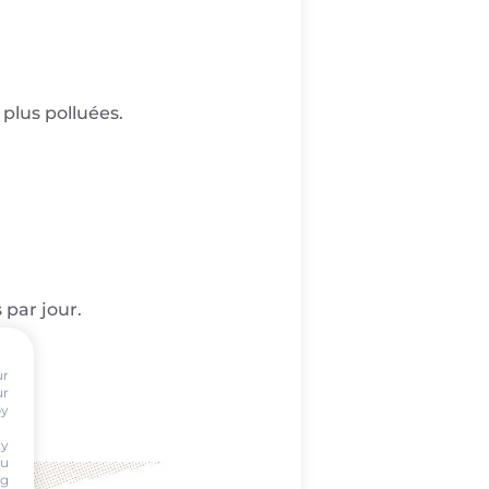
 plus polluées.
 par jour.
ur
ur
by
ty
ou
ng