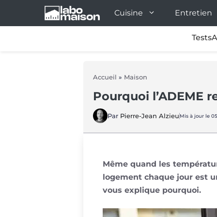
Aller
Cuisine
Entretien
au
contenu
Tests
A
Accueil
»
Maison
Pourquoi l’ADEME re
Par
Pierre-Jean Alzieu
Mis à jour le 0
Même quand les températures
logement chaque jour est u
vous explique pourquoi.