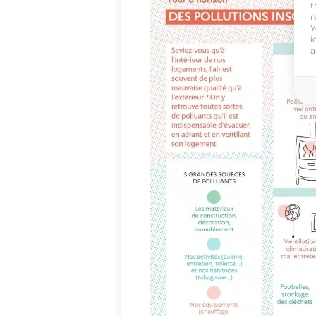
t
r
Y
i
a