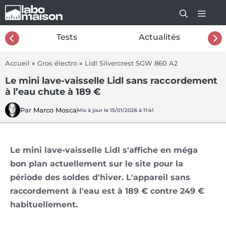
Aller
au
contenu
26
Tests
Actualités
Accueil
»
Gros électro
»
Lidl Silvercrest SGW 860 A2
Le mini lave-vaisselle Lidl sans raccordement
à l’eau chute à 189 €
Par
Marco Mosca
Mis à jour le 15/01/2026 à 11:41
Le mini lave-vaisselle Lidl s'affiche en méga
bon plan actuellement sur le site pour la
période des soldes d'hiver. L'appareil sans
raccordement à l'eau est à 189 € contre 249 €
habituellement.