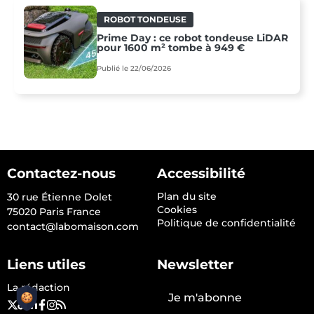
ROBOT TONDEUSE
Prime Day : ce robot tondeuse LiDAR
pour 1600 m² tombe à 949 €
Publié le 22/06/2026
Contactez-nous
Accessibilité
Plan du site
30 rue Étienne Dolet
Cookies
75020 Paris France
Politique de confidentialité
contact@labomaison.com
Liens utiles
Newsletter
La rédaction
Je m'abonne