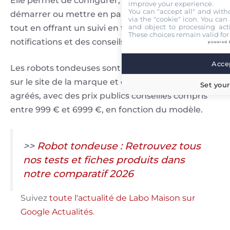
Elle permet de configurer, programmer,
improve your experience.
You can "accept all" and with
démarrer ou mettre en pause la tonte à distance,
via the "cookie" icon
. You can 
and object to processing acti
tout en offrant un suivi en temps réel, des
These choices remain valid for
notifications et des conseils personnalisés.
powered 
Accep
Les robots tondeuses sont disponibles à l’achat
sur le site de la marque et chez les revendeurs
Set your
agréés, avec des prix publics conseillés compris
entre 999 € et 6999 €, en fonction du modèle.
>>
Robot tondeuse : Retrouvez tous
nos tests et fiches produits dans
notre comparatif 2026
Suivez
toute l'actualité de Labo Maison sur
Google Actualités
.