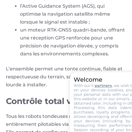
l’Active Guidance System (AGS), qui
optimise la navigation satellite même
lorsque le signal est instable ;
un moteur RTK-GNSS quadri-bande, offrant
une réception GPS renforcée pour une
précision de navigation élevée, y compris
dans les environnements complexes.
L’ensemble permet une tonte continue, fiable et
respectueuse du terrain, sans infrastructure
Welcome
lourde à installer.
With our 5
partners
, we wish 
on your devices (cookies, pix
your personal data with our p
Contrôle total via l’app
this website or in our emails,
obtained later, including in ot
Processing this data (identi
purchases, loyalty programs, 
Tous les robots tondeuses de la gamme sont
allows developing and offerin
your devices (including by 
entièrement pilotables via l’application STIGA.GO.
measuring their performanc
Session recording of your br