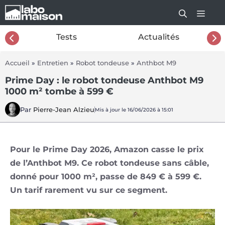
Aller
au
contenu
26
Tests
Actualités
Accueil
»
Entretien
»
Robot tondeuse
»
Anthbot M9
Prime Day : le robot tondeuse Anthbot M9
1000 m² tombe à 599 €
Par
Pierre-Jean Alzieu
Mis à jour le 16/06/2026 à 15:01
Pour le Prime Day 2026, Amazon casse le prix
de l’Anthbot M9. Ce robot tondeuse sans câble,
donné pour 1000 m², passe de 849 € à 599 €.
Un tarif rarement vu sur ce segment.