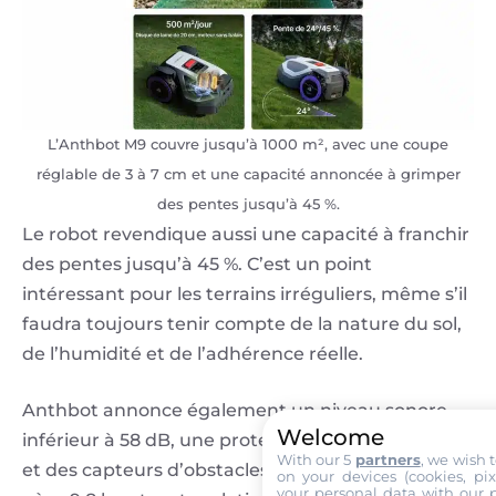
L’Anthbot M9 couvre jusqu’à 1000 m², avec une coupe
réglable de 3 à 7 cm et une capacité annoncée à grimper
des pentes jusqu’à 45 %.
Le robot revendique aussi une capacité à franchir
des pentes jusqu’à 45 %. C’est un point
intéressant pour les terrains irréguliers, même s’il
faudra toujours tenir compte de la nature du sol,
de l’humidité et de l’adhérence réelle.
Anthbot annonce également un niveau sonore
Welcome
inférieur à 58 dB, une protection IPX6 contre l’eau
With our 5
partners
, we wish 
et des capteurs d’obstacles anti-choc. Le robot
on your devices (cookies, pix
your personal data with our p