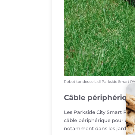
Robot tondeuse Lidl Parkside Smart P
Câble périphérique
Les Parkside City Smart PAMR
câble périphérique pour délim
notamment dans les jardins c