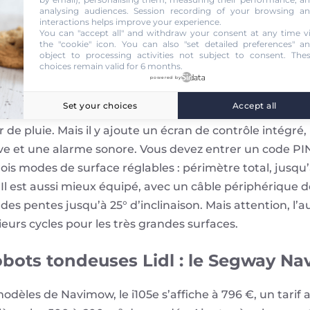
e jardin. Et cela peut convenir pour des jardins de pet
analysing audiences. Session recording of your browsing a
interactions helps improve your experience.
You can "accept all" and withdraw your consent at any time v
c pas de caméra, ni de GPS, ni de navigation intelligen
the "cookie" icon
. You can also "set detailed preferences" a
object to processing activities not subject to consent. The
e les aspirateurs robots d’entrée de gamme. Cela peut
choices remain valid for 6 months.
t montrer rapidement ses limites dans des configurati
powered by
Set your choices
Accept all
, le PAMRS 1000 A1, reprend certaines de ses fonction
de pluie. Mais il y ajoute un écran de contrôle intégré
ve et une alarme sonore. Vous devez entrer un code PIN
rois modes de surface réglables : périmètre total, jusqu
 Il est aussi mieux équipé, avec un câble périphérique 
 des pentes jusqu’à 25° d’inclinaison. Mais attention, l’a
ieurs cycles pour les très grandes surfaces.
robots tondeuses Lidl : le Segway N
èles de Navimow, le i105e s’affiche à 796 €, un tarif a