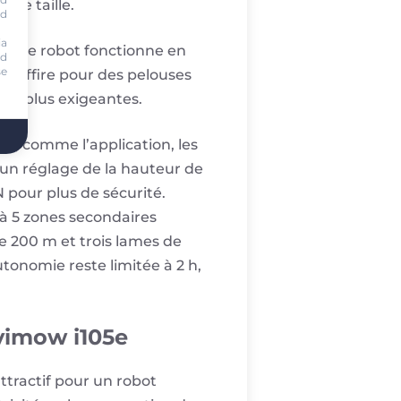
ite taille.
nd
ia
te. Le robot fonctionne en
nd
se
 suffire pour des pelouses
ons plus exigeantes.
s, comme l’application, les
, un réglage de la hauteur de
 pour plus de sécurité.
’à 5 zones secondaires
de 200 m et trois lames de
utonomie reste limitée à 2 h,
avimow i105e
ttractif pour un robot