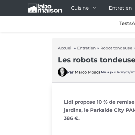
Aller
Cuisine
Entretien
au
contenu
Tests
A
Accueil
»
Entretien
»
Robot tondeuse
Les robots tondeuse
Par
Marco Mosca
Mis à jour le 28/02/202
Lidl propose 10 % de remis
jardins, le Parkside City PA
386 €.