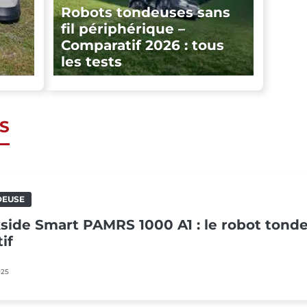
Robots tondeuses sans
fil périphérique –
Comparatif 2026 : tous
les tests
S
DEUSE
kside Smart PAMRS 1000 A1 : le robot tond
if
025