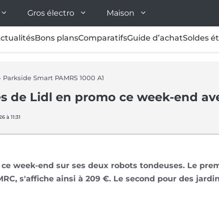
Gros électro
Maison
ctualités
Bons plans
Comparatifs
Guide d’achat
Soldes é
»
Parkside Smart PAMRS 1000 A1
s de Lidl en promo ce week-end av
6 à 11:31
e ce week-end sur ses deux robots tondeuses. Le pre
MRC, s'affiche ainsi à 209 €. Le second pour des jard