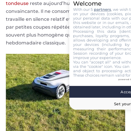
Welcome
tondeuse
reste aujourd’hui la solution la plus
With our 5
partners
, we wish 
convaincante. Il ne consomme pas d’essence,
on your devices (cookies, pix
your personal data with our p
travaille en silence relatif et entretient le gazon
this website or in our emails,
par petites coupes répétées. Le résultat est
obtained later, including in ot
Processing this data (identi
souvent plus homogène qu’avec une tonte
purchases, loyalty programs, 
allows developing and offerin
hebdomadaire classique.
your devices (including by 
measuring their performanc
Session recording of your br
improve your experience.
You can "accept all" and with
via the "cookie" icon
. You can 
and object to processing acti
These choices remain valid for
powered 
Accep
Set your