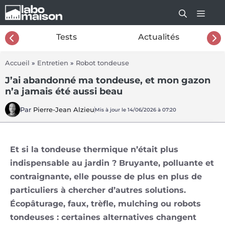
Aller
au
contenu
26
Tests
Actualités
Accueil
»
Entretien
»
Robot tondeuse
J’ai abandonné ma tondeuse, et mon gazon
n’a jamais été aussi beau
Par
Pierre-Jean Alzieu
Mis à jour le 14/06/2026 à 07:20
Et si la tondeuse thermique n’était plus
indispensable au jardin ? Bruyante, polluante et
contraignante, elle pousse de plus en plus de
particuliers à chercher d’autres solutions.
Écopâturage, faux, trèfle, mulching ou robots
tondeuses : certaines alternatives changent