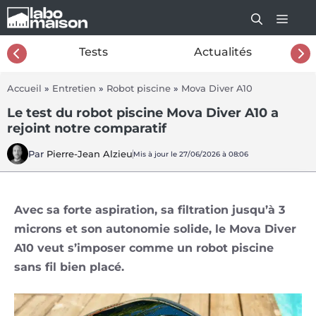
Aller
au
contenu
26
Tests
Actualités
Accueil
»
Entretien
»
Robot piscine
»
Mova Diver A10
Le test du robot piscine Mova Diver A10 a
rejoint notre comparatif
Par
Pierre-Jean Alzieu
Mis à jour le 27/06/2026 à 08:06
Avec sa forte aspiration, sa filtration jusqu’à 3
microns et son autonomie solide, le Mova Diver
A10 veut s’imposer comme un robot piscine
sans fil bien placé.