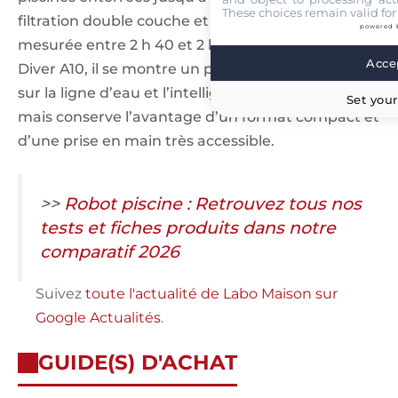
These choices remain valid for
filtration double couche et une autonomie
powered 
mesurée entre 2 h 40 et 2 h 50. Face au Mova
Accep
Diver A10, il se montre un peu moins ambitieux
sur la ligne d’eau et l’intelligence embarquée,
Set your
mais conserve l’avantage d’un format compact et
d’une prise en main très accessible.
>>
Robot piscine : Retrouvez tous nos
tests et fiches produits dans notre
comparatif 2026
Suivez
toute l'actualité de Labo Maison sur
Google Actualités
.
GUIDE(S) D'ACHAT