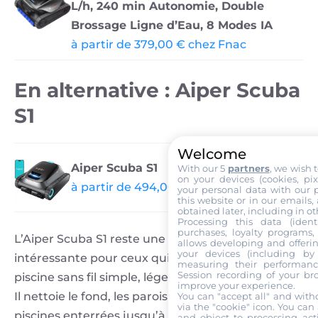
L/h, 240 min Autonomie, Double
Brossage Ligne d’Eau, 8 Modes IA
à partir de 379,00 € chez Fnac
En alternative : Aiper Scuba
S1
Welcome
Aiper Scuba S1
With our 5
partners
, we wish 
on your devices (cookies, pix
à partir de 494,00 € chez amazon.fr
your personal data with our p
this website or in our emails,
obtained later, including in ot
Processing this data (identi
purchases, loyalty programs, 
L’Aiper Scuba S1 reste une alternative
allows developing and offerin
your devices (including by 
intéressante pour ceux qui cherchent un robot
measuring their performanc
Session recording of your br
piscine sans fil simple, léger et facile à manipuler.
improve your experience.
Il nettoie le fond, les parois et la ligne d’eau des
You can "accept all" and with
via the "cookie" icon
. You can 
piscines enterrées jusqu’à 150 m², avec une
and object to processing acti